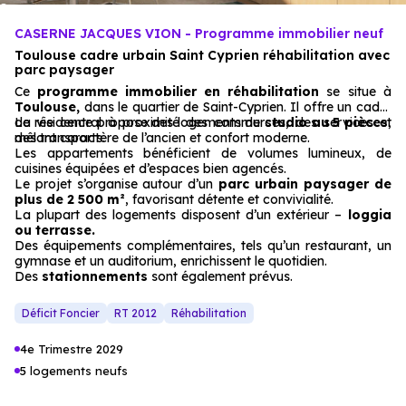
CASERNE JACQUES VION - Programme immobilier neuf
Toulouse cadre urbain Saint Cyprien réhabilitation avec
parc paysager
Ce
programme immobilier en réhabilitation
se situe à
Toulouse,
dans le quartier de Saint-Cyprien. Il offre un cadre
de vie central à proximité des commerces, des services et
La résidence propose des logements du
studio au 5 pièces
,
des transports.
mêlant caractère de l’ancien et confort moderne.
Les appartements bénéficient de volumes lumineux, de
cuisines équipées et d’espaces bien agencés.
Le projet s’organise autour d’un
parc urbain paysager de
plus de 2 500 m²
, favorisant détente et convivialité.
La plupart des logements disposent d’un extérieur –
loggia
ou terrasse.
Des équipements complémentaires, tels qu’un restaurant, un
gymnase et un auditorium, enrichissent le quotidien.
Des
stationnements
sont également prévus.
Déficit Foncier
RT 2012
Réhabilitation
4e Trimestre 2029
5 logements neufs