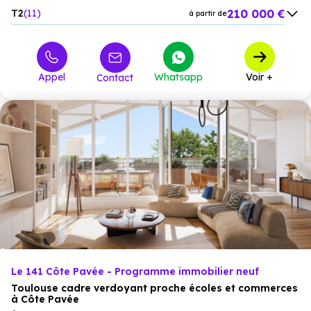
210 000 €
T2
11
à partir de
315 000 €
T3
7
à partir de
434 000 €
T4
5
à partir de
Appel
Whatsapp
Voir +
Contact
Le 141 Côte Pavée - Programme immobilier neuf
Toulouse cadre verdoyant proche écoles et commerces
à Côte Pavée