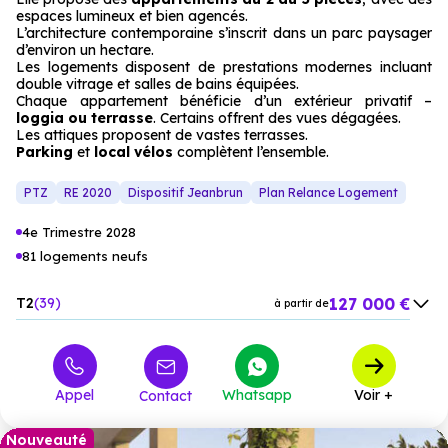
espaces lumineux et bien agencés.
L’architecture contemporaine s’inscrit dans un parc paysager
d’environ un hectare.
Les logements disposent de prestations modernes incluant
double vitrage et salles de bains équipées.
Chaque appartement bénéficie d’un extérieur privatif –
loggia ou terrasse
. Certains offrent des vues dégagées.
Les attiques proposent de vastes terrasses.
Parking
et
local vélos
complètent l’ensemble.
PTZ
RE 2020
Dispositif Jeanbrun
Plan Relance Logement
4e Trimestre 2028
81 logements neufs
127 000 €
T2
39
à partir de
221 801 €
T3
35
à partir de
352 607 €
T4
3
à partir de
Appel
Whatsapp
Voir +
Contact
509 900 €
T5
4
à partir de
Nouveauté