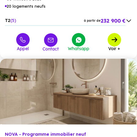
20 logements neufs
232 900 €
T2
5
à partir de
341 118 €
T3
7
à partir de
451 450 €
T4
7
à partir de
Appel
Whatsapp
Voir +
Contact
511 735 €
T5
1
à partir de
NOVA - Programme immobilier neuf