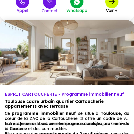
302 100 €
T4
3
à partir de
Appel
Whatsapp
Voir +
Contact
ESPRIT CARTOUCHERIE - Programme immobilier neuf
Toulouse cadre urbain quartier Cartoucherie
appartements avec terrasse
Ce
programme immobilier neuf
se situe à
Toulouse,
au
cœur de la ZAC de la Cartoucherie. Il offre un cadre de vie
entre dynamisme urbain et espaces naturels, à proximité de
La résidence est bien connectée grâce au métro, au tramway
la Garonne et des commodités.
et aux bus.
Elle propose des
appartements du 2 au 5 pièces
, avec des