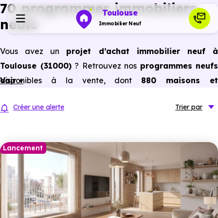
70 programmes immobiliers
Toulouse
neufs
Immobilier Neuf
Vous avez un
projet d’achat immobilier neuf 
Programmes neufs
Toulouse (31000)
? Retrouvez nos
programmes neufs
disponibles à la vente, dont
Voir +
880 maisons e
Habiter
appartements neufs du studio au 5 pièces et plus,
Créer une alerte
Trier
par
prix promoteur
et
sans frais d’agence
.
Investir
Selon les
programmes immobiliers neufs disponible
à Toulouse (31000)
, vous pouvez aussi bénéficier de
Lancement
Actualités
avantages du neuf :
PTZ, TVA réduite
dans certains cas
frais de notaire réduits, bonnes performances
Ressources
énergétiques, garanties constructeur, etc.
Financer