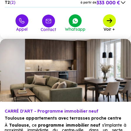
333 000 €
T2
2
à partir de
440 000 €
T3
3
à partir de
Appel
Whatsapp
Voir +
Contact
CARRÉ D'ART - Programme immobilier neuf
Toulouse appartements avec terrasses proche centre
À
Toulouse,
ce
programme immobilier neuf
s’implante à
proximité immédiate du centre-ville, dans un secteur