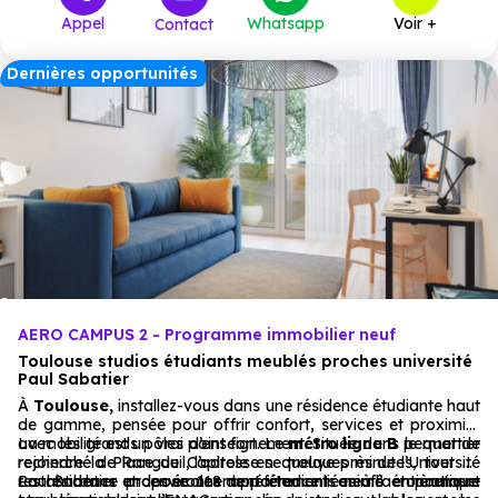
Appel
Whatsapp
Voir +
Contact
Dernières opportunités
AERO CAMPUS 2 - Programme immobilier neuf
Toulouse studios étudiants meublés proches université
Paul Sabatier
À
Toulouse,
installez-vous dans une résidence étudiante haut
de gamme, pensée pour offrir confort, services et proximité
avec les grands pôles d’enseignement. Située dans le quartier
La mobilité est un vrai point fort. Le
métro ligne B
permet de
recherché de Rangueil, l’adresse se trouve près de l’Université
rejoindre la Place du Capitole en quelques minutes, tout en
Paul Sabatier et des écoles de référence liées à l’aéronautique
restant dans un environnement étudiant animé et pratique.
La résidence propose 118 appartements neufs entièrement