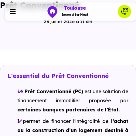
Prêt Conventionné
Toulouse
Immobilier Neuf
28 juillet 2026 à 11h54
Programmes neufs
Habiter
L'essentiel du Prêt Conventionné
Investir
Le
Prêt Conventionné (PC)
est une solution de
Actualités
financement immobilier proposée par
certaines banques partenaires de l’État
.
Ressources
Il permet de financer l'intégralité de
l’achat
ou la construction d’un logement destiné à
Financer