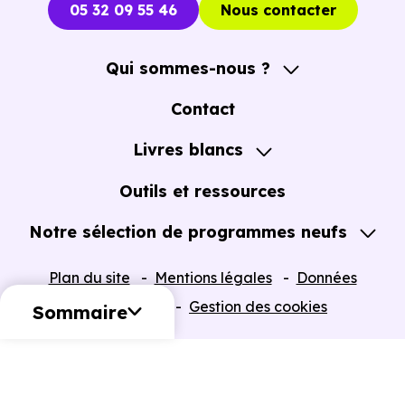
05 32 09 55 46
Nous contacter
Qui sommes-nous ?
A propos
Contact
Notre Accompagnement
Livres blancs
Notre Expertise
Guide de l'Achat immobilier neuf en VEFA
Outils et ressources
Notre sélection de programmes neufs
Tous nos Programmes neufs
Plan du site
Mentions légales
Données
Programmes neufs Dispositif Jeanbrun
personnelles
Gestion des cookies
Sommaire
Retour