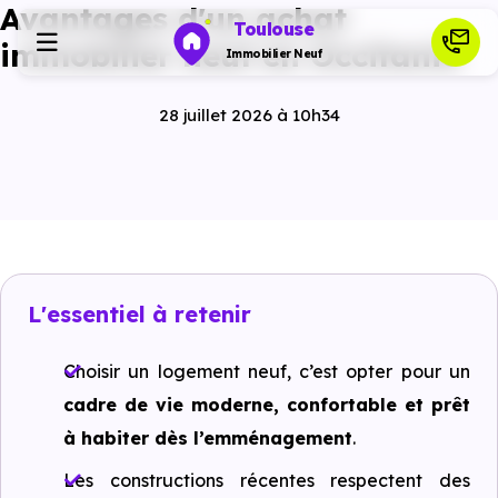
Avantages d'un achat
Toulouse
immobilier neuf en Occitanie
Immobilier Neuf
28 juillet 2026 à 10h34
Programmes neufs
Habiter
Investir
L'essentiel à retenir
Actualités
Choisir un logement neuf, c’est opter pour un
cadre de vie moderne, confortable et prêt
Ressources
à habiter dès l’emménagement
.
Les constructions récentes respectent des
Financer