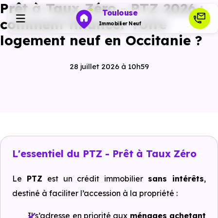
Prêt à Taux Zéro - PTZ 2026 :
Toulouse
comment financer votre
Immobilier Neuf
logement neuf en Occitanie ?
Programmes neufs
28 juillet 2026 à 10h59
Habiter
Investir
Actualités
L'essentiel du PTZ - Prêt à Taux Zéro
Le
PTZ
est un crédit immobilier
sans intérêts
,
Ressources
destiné à faciliter l’accession à la propriété :
Financer
Il s’adresse en priorité aux
ménages achetant