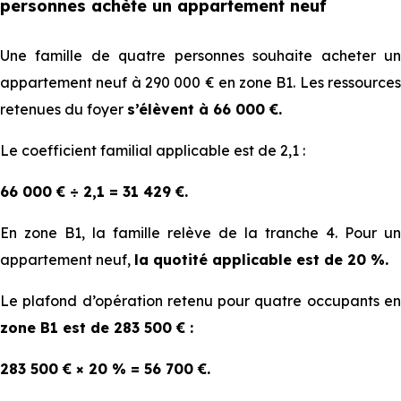
personnes achète un appartement neuf
73
51
47
42
Une famille de quatre personnes souhaite acheter un
2
500
750
250
750
appartement neuf à 290 000 € en zo⁠⁠ne B1. Les ressources
€
€
€
€
retenues du foyer
s’élèvent à 66 000 €.
88
62
56
51
Le coefficient familial applicable est de 2,1 :
3
200
100
700
300
66 000 € ÷ 2,1 = 31 429 €.
€
€
€
€
En zone B1, la famille relève de la tranche 4. Pour un
102
72
59
66
appartement neuf,
la quotité applicable est de 20 %.
4
900
540
850
150 €
€
€
€
Le plafond d’opération retenu pour quatre occupants en
zone B1 est de 283 500 € :
117
82
75
68
283 500 € × 20 % = 56 700 €.
5
600
800
600
400
€
€
€
€