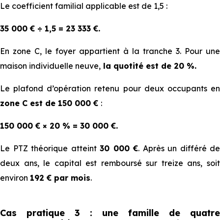
Le coefficient familial applicable est de 1,5 :
8 et +
100
000
100
200
€
€
€
€
35 000 € ÷ 1,5 = 23 333 €.
En zone C, le foyer appartient à la tranche 3. Pour une
maison individuelle neuve,
la quotité est de 20 %.
Quotité de 20 % - Plafonds de ressources à
Le plafond d’opération retenu pour deux occupants en
respecter pour les logements collectifs
zone C est de 150 000 €
:
150 000 € × 20 % = 30 000 €.
Nombres de personnes
Zone
Zone
Zone
Zone
Le PTZ théorique atteint
30 000 €
. Après un différé de
occupant le foyer
A
B1
B2
C
deux ans, le capital est remboursé sur treize ans, soit
environ
192 € par mois
.
49
34
31
28
1
000
500
500
500
Cas pr⁠⁠⁠⁠atique 3 : une famille de quatre
€
€
€
€