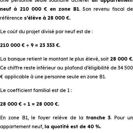
Une personne seule souhaite acheter
un appartemen
occupant le foyer
A
B1
B2
C
neuf à 210 000 € en zone B1
. Son revenu fiscal d
référence
s’élève à 28 000 €.
37
30
27
24
Le coût du projet divisé par neuf est de :
1
000
000
000
000
€
€
€
€
210 000 € ÷ 9 = 23 333 €.
55
45
40
36
La banque retient le montant le plus élevé, soit
28 000 €
2
500
000
500
000
Ce chiffre reste inférieur au plafond d’éligibilité de 34 500
€
€
€
€
€ applicable à une personne seule en zone B1.
Le coefficient familial est de 1 :
66
54
48
43
3
600
000
600
200
28 000 € ÷ 1 = 28 000 €.
€
€
€
€
En zone B1, le foyer relève de la
tranche 3
. Pour u
appartement neuf,
la quotité est de 40 %.
77
63
56
50