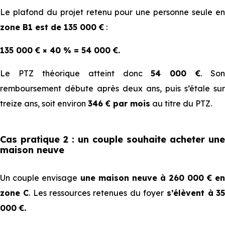
4
700
000
700
400
Le plafon⁠⁠d du projet retenu pour une personne seule en
€
€
€
€
zone B1 est de 135 000 €
:
88
72
64
57
135 000 € ⁠⁠× 40 % = 54 000 €.
5
800
000
800
600
Le PTZ th⁠⁠éorique atteint donc
54 000 €
. Son
€
€
€
€
remboursement débute après deux ans, puis s’étale sur
treize ans, soit environ
346 € par mois
au titre du PTZ.
99
81
72
64
6
900
000
900
800
€
€
€
€
Cas pratique 2 : un couple souhaite acheter une
maison neuve
111
90
81
72
7
000
000
000
000
Un couple⁠⁠ envisage
une maison neuve à 260 000 € en
€
€
€
€
zone C
. Les ressources retenues du foyer
s’élèvent à
3
000 €.
122
99
89
79