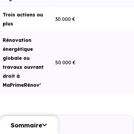
Trois actions ou
30 000 €
plus
Rénovation
énergétique
glo⁠⁠bale ou
50 000 €
travaux ouvrant
droit à
MaPrimeRénov’
Sommaire
A retenir :