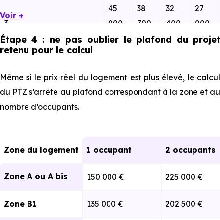
45
38
32
27
Voir +
3
000
700
400
000
€
€
€
€
Étape 4 : ne pas oublier le plafond du projet
retenu pour le calcul
52
37
31
45
Même si le prix réel du logement est plus élevé, le calcul
4
500
800
500
150 €
du PTZ s’arrête au plafond correspondant à la zone et au
€
€
€
nombre d’occupants.
⁠⁠⁠⁠
60
51
43
36
5
000
600
200
000
Zone du logement
1 occupant
2 occupants
€
€
€
€
Zone A ou A bis
150 000 €
225 000 €
67
58
48
40
6
500
050
600
500
Zone B1
135 000 €
202 500 €
€
€
€
€