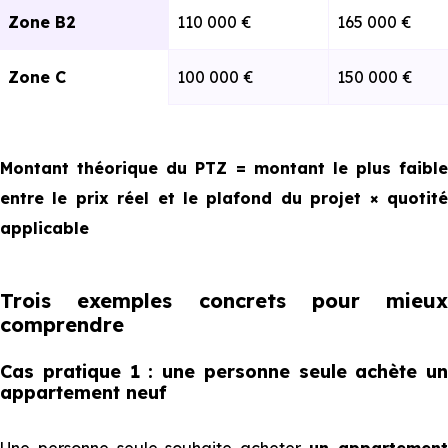
Zone B2
110 000 €
165 000 €
75
64
54
45
7
000
500
000
000
Zone C
100 000 €
150 000 €
€
€
€
€
82
70
59
49
Montant théorique du PTZ = montant le plus faible
8 et +
500
950
400
500
entre le prix réel et le plafond du projet × quotité
€
€
€
€
applicable
Trois exemples concrets pour mieux
comprendre
Quotité de 40 % - Plafonds de ressources à
respecter pour les logements collectifs
Cas pratique 1 : une personne seule achète un
appartement neuf
Nombres de personnes
Zone
Zone
Zone
Zone