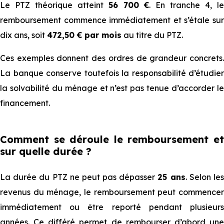
Le PTZ théorique atteint
56 700 €
. En tranche 4, l
remboursement commence immédiatement et s’étale sur
132
85
76
93
dix ans, soit
472,50 € par mois
au titre du PTZ.
6
300
050
950
150 €
€
€
€
Ces exemples donnent des ordres de grandeur concrets.
La banque conserve toutefois la res⁠⁠p⁠⁠onsabilité d’étudier
147
103
94
85
la solvabilité du ménage et n’est pas tenue d’ac⁠⁠corder le
7
000
500
500
500
financement.
€
€
€
€
Comment se déroule le remboursement et
161
113
103
94
sur quelle durée ?
8 et +
700
850
950
050
€
€
€
€
La durée du PTZ ne peut pas dépasser
25 ans
. Selon le
revenus du ménage, le remboursement peut commencer
immédiatement ou être reporté pendant plusieurs
années. Ce différé permet de rembourser d’abord une