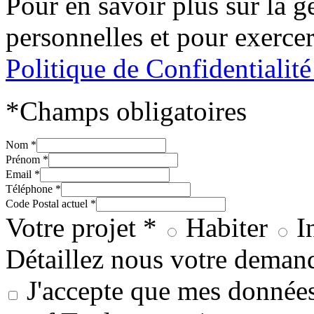
Pour en savoir plus sur la 
personnelles et pour exercer
Politique de Confidentialit
*Champs obligatoires
Nom *
Prénom *
Email *
Téléphone *
Code Postal actuel *
Votre projet *
Habiter
I
Détaillez nous votre deman
J'accepte que mes données