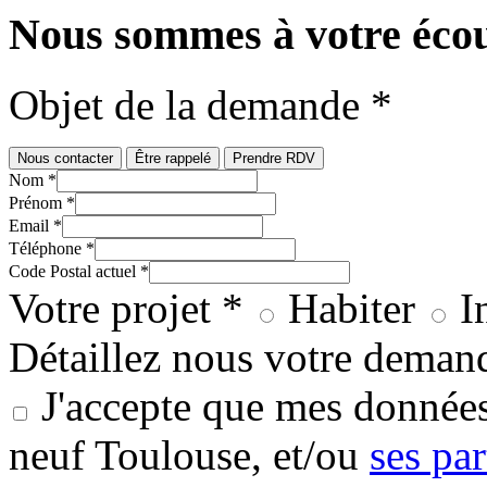
Nous sommes à votre éco
Objet de la demande *
Nous contacter
Être rappelé
Prendre RDV
Nom *
Prénom *
Email *
Téléphone *
Code Postal actuel *
Votre projet *
Habiter
I
Détaillez nous votre deman
J'accepte que mes données
neuf Toulouse, et/ou
ses par