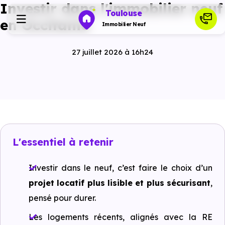
Investir dans l'immobilier neuf
Toulouse
en Occitanie
Immobilier Neuf
27 juillet 2026 à 16h24
Programmes neufs
Habiter
Investir
L'essentiel à retenir
Actualités
Investir dans le neuf, c’est faire le choix d’un
projet locatif plus lisible et plus sécurisant
,
Ressources
pensé pour durer.
Les logements récents, alignés avec la RE
Financer