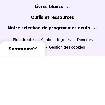
Notre Accompagnement
Livres blancs
Notre Expertise
Guide de l'Achat immobilier neuf en VEFA
Outils et ressources
Notre sélection de programmes neufs
Tous nos Programmes neufs
Plan du site
Mentions légales
Données
Programmes neufs Dispositif Jeanbrun
personnelles
Gestion des cookies
Sommaire
Retour