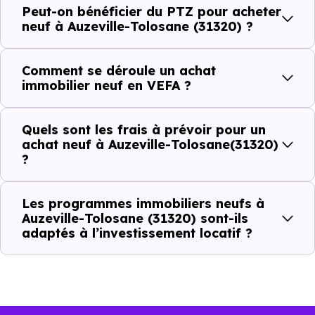
ou investir dans la commune.
Peut-on bénéficier du PTZ pour acheter
neuf à Auzeville-Tolosane (31320) ?
Combien coûte un logement à Auzeville-
Comment se déroule un achat
Tolosane (31320) ?
immobilier neuf en VEFA ?
C'est souvent la première question. Voici les repères de
Quels sont les frais à prévoir pour un
prix à connaître pour un achat immobilier à Auzeville-
achat neuf à Auzeville-Tolosane(31320)
Tolosane (31320) :
?
Les programmes immobiliers neufs à
Prix
Prix
Prix
Auzeville-Tolosane (31320) sont-ils
adaptés à l’investissement locatif ?
minimum
moyen
maximum
3 351 €
Appartement
2 475 € /m²
6 673 € /m²
/m²