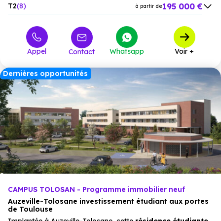
195 000 €
T2
8
à partir de
243 000 €
T3
7
à partir de
Appel
Whatsapp
Voir +
Contact
Dernières opportunités
CAMPUS TOLOSAN - Programme immobilier neuf
Auzeville-Tolosane investissement étudiant aux portes
de Toulouse