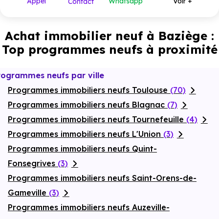
Appel
Whatsapp
Voir +
Contact
278 000 €
M5
15
à partir de
Achat immobilier neuf à Baziège :
Top programmes neufs à proximité
rogrammes neufs par ville
Programmes immobiliers neufs Toulouse
(70)
Programmes immobiliers neufs Blagnac
(7)
Programmes immobiliers neufs Tournefeuille
(4)
Programmes immobiliers neufs L'Union
(3)
Programmes immobiliers neufs Quint-
Fonsegrives
(3)
Programmes immobiliers neufs Saint-Orens-de-
Gameville
(3)
Programmes immobiliers neufs Auzeville-