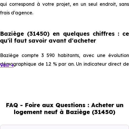
qui correspond à votre projet, en un seul endroit, sans
frais d'agence.
Baziège (31450) en quelques chiffres : ce
qu'il faut savoir avant d'acheter
Baziège compte 3 590 habitants, avec une évolution
démographique de 1.2 % par an. Un indicateur direct de
Voir +
l'attractivité de la commune et du dynamisme de son
marché immobilier. La population se répartit entre 44.26
% d'adultes (dont 77.6 % d'actifs), 22.26 % de seniors, 12.73
% de jeunes et 20.75 % d'enfants. Un profil
FAQ - Foire aux Questions : Acheter un
démographique qui renseigne directement sur la
logement neuf à Baziège (31450)
demande locative locale et les typologies de biens les
plus recherchées.