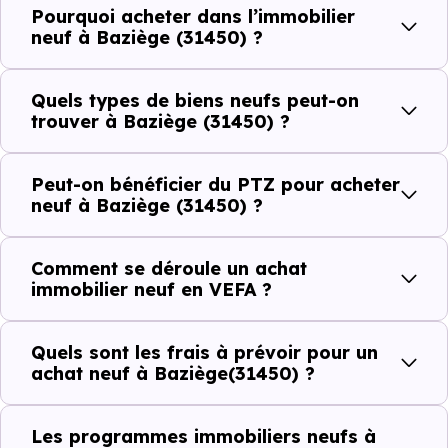
Pourquoi acheter dans l’immobilier
Côté cadre de vie, Baziège (31450) dispose de 10
neuf à Baziège (31450) ?
commerces, 20 professions médicales et 2 établissements
scolaires. Des équipements du quotidien qui constituent
Quels types de biens neufs peut-on
autant d'arguments concrets pour habiter ou investir
trouver à Baziège (31450) ?
dans la commune.
Peut-on bénéficier du PTZ pour acheter
neuf à Baziège (31450) ?
Combien coûte un logement à Baziège
(31450) ?
Comment se déroule un achat
immobilier neuf en VEFA ?
C'est souvent la première question. Voici les repères de
prix à connaître pour un achat immobilier à Baziège
Quels sont les frais à prévoir pour un
(31450) :
achat neuf à Baziège(31450) ?
Les programmes immobiliers neufs à
Prix
Prix
Prix