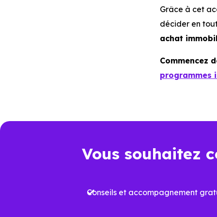
Grâce à cet ac
décider en tou
achat immobil
Commencez dès
programmes im
Vous souhaitez c
Conseils et accompagnement gratu