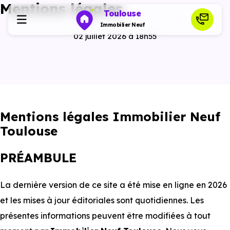
Mentions légales
Toulouse
Immobilier Neuf
02 juillet 2026 à 18h55
Programmes neufs
Habiter
Mentions légales Immobilier Neuf
Investir
Toulouse
PRÉAMBULE
Actualités
La dernière version de ce site a été mise en ligne en 2026
Ressources
et les mises à jour éditoriales sont quotidiennes. Les
présentes informations peuvent être modifiées à tout
Financer