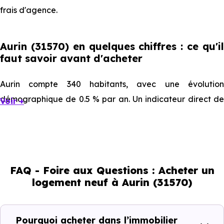
frais d'agence.
Aurin (31570) en quelques chiffres : ce qu'il
faut savoir avant d'acheter
Aurin compte 340 habitants, avec une évolution
démographique de 0.5 % par an. Un indicateur direct de
Voir +
l'attractivité de la commune et du dynamisme de son
marché immobilier. La population se répartit entre 48.82
% d'adultes (dont 70.3 % d'actifs), 21.18 % de seniors, 9.71
% de jeunes et 20.59 % d'enfants. Un profil
FAQ - Foire aux Questions : Acheter un
démographique qui renseigne directement sur la
logement neuf à Aurin (31570)
demande locative locale et les typologies de biens les
plus recherchées.
Pourquoi acheter dans l’immobilier