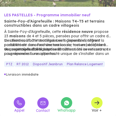
LES PASTELLES - Programme immobilier neuf
Sainte-Foy-d’Aigrefeuille : Maisons T4–T5 et terrains
constructibles dans un cadre villageois
À Sainte-Foy-d’Aigrefeuille, cette
résidence neuve
propose
23
maisons
de 4 et 5 pièces, pensées pour offrir un cadre de
vie alliant confort et tradition. Les logements s’intègrent
Des terrains à bâtir sont également disponibles, offrant la
parfaitement dans l’architecture locale, tout en bénéficiant
possibilité de concevoir une maison sur mesure, adaptée à
des avantages d’un habitat neuf.
vos aspirations. Idéal pour les familles ou les investisseurs, ce
Un projet où flexibilité, espace et authenticité se rencontrent
programme est une opportunité unique de s’installer dans un
pour répondre à vos attentes.
village où calme et accessibilité se conjuguent.
PTZ
RT 2012
Dispositif Jeanbrun
Plan Relance Logement
Livraison immédiate
Appel
Whatsapp
Voir +
Contact