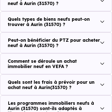
Côté cadre de vie, Aurin (31570) dispose de 0 commerces,
neuf à Aurin (31570) ?
0 professions médicales et 0 établissements scolaires. Des
équipements du quotidien qui constituent autant
Quels types de biens neufs peut-on
d'arguments concrets pour habiter ou investir dans la
trouver à Aurin (31570) ?
commune.
Peut-on bénéficier du PTZ pour acheter
neuf à Aurin (31570) ?
Combien coûte un logement à Aurin
(31570) ?
Comment se déroule un achat
immobilier neuf en VEFA ?
C'est souvent la première question. Voici les repères de
prix à connaître pour un achat immobilier à Aurin (31570) :
Quels sont les frais à prévoir pour un
achat neuf à Aurin(31570) ?
Prix
Prix
Prix
Les programmes immobiliers neufs à
minimum
moyen
maximum
Aurin (31570) sont-ils adaptés à