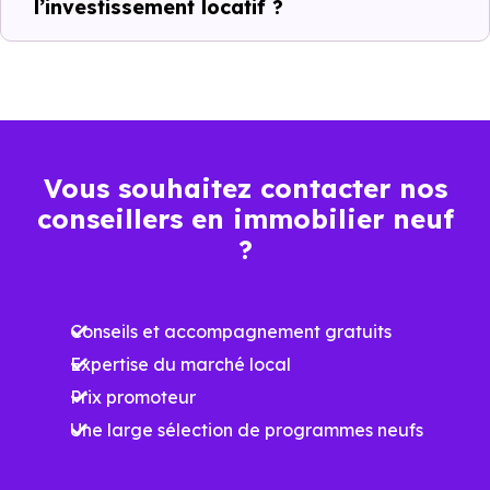
l’investissement locatif ?
2 731 €
Appartement
1 854 € /m²
4 274 € /m²
/m²
3 018 €
Maison
1 196 € /m²
4 526 € /m²
/m²
Vous souhaitez contacter nos
conseillers en immobilier neuf
Ces prix varient selon la localisation dans la commune, la
?
surface, les prestations et le stade d'avancement du
programme. Notre moteur de recherche vous permet
Conseils et accompagnement gratuits
d'explorer et de filtrer l'ensemble des programmes
Expertise du marché local
disponibles à Aurin (31570) selon votre budget.
Prix promoteur
Le parc résidentiel de Aurin (31570) se compose de 4 %
Une large sélection de programmes neufs
d'appartements et 96 % de maisons, dont 4.1 % de
résidences secondaires.