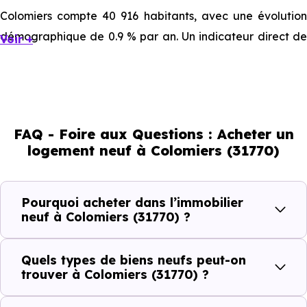
Colomiers compte 40 916 habitants, avec une évolution
démographique de 0.9 % par an. Un indicateur direct de
Voir +
l'attractivité de la commune et du dynamisme de son
marché immobilier. La population se répartit entre 40.18
% d'adultes (dont 67.1 % d'actifs), 21.63 % de seniors, 18.77
% de jeunes et 19.41 % d'enfants. Un profil
FAQ - Foire aux Questions : Acheter un
démographique qui renseigne directement sur la
logement neuf à Colomiers (31770)
demande locative locale et les typologies de biens les
plus recherchées.
Pourquoi acheter dans l’immobilier
Côté cadre de vie, Colomiers (31770) dispose de 128
neuf à Colomiers (31770) ?
commerces, 151 professions médicales et 38
établissements scolaires. Des équipements du quotidien
Quels types de biens neufs peut-on
qui constituent autant d'arguments concrets pour habiter
trouver à Colomiers (31770) ?
ou investir dans la commune.