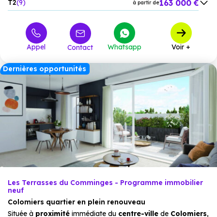
163 000 €
T2
9
à partir de
283 223 €
T3
10
à partir de
321 896 €
T4
6
à partir de
Appel
Whatsapp
Voir +
Contact
Dernières opportunités
Les Terrasses du Comminges - Programme immobilier
neuf
Colomiers quartier en plein renouveau
Située à
proximité
immédiate du
centre-ville
de
Colomiers
,