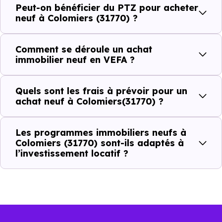
Peut-on bénéficier du PTZ pour acheter
neuf à Colomiers (31770) ?
Combien coûte un logement à Colomiers
(31770) ?
Comment se déroule un achat
immobilier neuf en VEFA ?
C'est souvent la première question. Voici les repères de
prix à connaître pour un achat immobilier à Colomiers
Quels sont les frais à prévoir pour un
(31770) :
achat neuf à Colomiers(31770) ?
Les programmes immobiliers neufs à
Prix
Prix
Prix
Colomiers (31770) sont-ils adaptés à
l’investissement locatif ?
minimum
moyen
maximum
2 581 €
Appartement
1 671 € /m²
3 655 € /m²
/m²