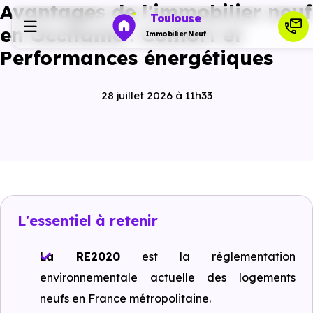
Avantages de l'immobilier neuf
Toulouse
en Occitanie : Confort et
Immobilier Neuf
Performances énergétiques
Programmes neufs
28 juillet 2026 à 11h33
Habiter
Investir
Actualités
L'essentiel à retenir
La RE2020
est la réglementation
Ressources
environnementale actuelle des logements
neufs en France métropolitaine.
Financer