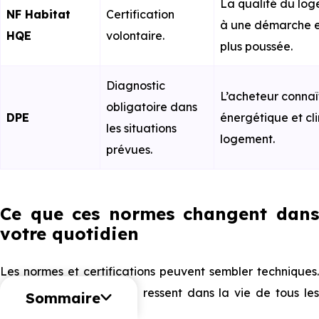
La qualité du log
NF Habitat
Certification
à une démarche 
HQE
volontaire.
plus poussée.
Diagnostic
L’acheteur connaît
obligatoire dans
DPE
énergétique et cl
les situations
logement.
prévues.
Ce que ces normes changent dans
votre quotidien
Les normes et certifications peuvent sembler techniques.
Pourtant, leur impact se ressent dans la vie de tous les
Sommaire
jours.