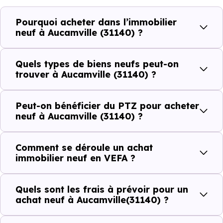
Côté cadre de vie, Aucamville (31140) dispose de 28
Pourquoi acheter dans l’immobilier
commerces, 71 professions médicales et 5 établissements
neuf à Aucamville (31140) ?
scolaires. Des équipements du quotidien qui constituent
autant d'arguments concrets pour habiter ou investir
Quels types de biens neufs peut-on
dans la commune.
trouver à Aucamville (31140) ?
Peut-on bénéficier du PTZ pour acheter
Combien coûte un logement à Aucamville
neuf à Aucamville (31140) ?
(31140) ?
Comment se déroule un achat
C'est souvent la première question. Voici les repères de
immobilier neuf en VEFA ?
prix à connaître pour un achat immobilier à Aucamville
(31140) :
Quels sont les frais à prévoir pour un
achat neuf à Aucamville(31140) ?
Prix
Prix
Prix