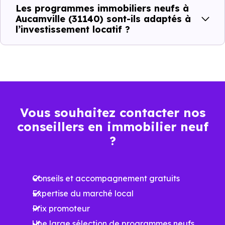
Les programmes immobiliers neufs à
minimum
moyen
maximum
Aucamville (31140) sont-ils adaptés à
l’investissement locatif ?
2 741 €
Appartement
2 101 € /m²
4 479 € /m²
/m²
3 136 €
Maison
1 669 € /m²
4 743 € /m²
/m²
Vous souhaitez contacter nos
conseillers en immobilier neuf
Ces prix varient selon la localisation dans la commune, la
?
surface, les prestations et le stade d'avancement du
programme. Notre moteur de recherche vous permet
Conseils et accompagnement gratuits
d'explorer et de filtrer l'ensemble des programmes
Expertise du marché local
disponibles à Aucamville (31140) selon votre budget.
Prix promoteur
Le parc résidentiel de Aucamville (31140) se compose de
Une large sélection de programmes neufs