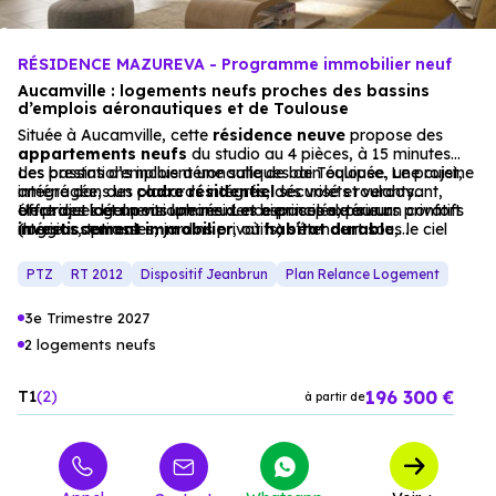
RÉSIDENCE MAZUREVA - Programme immobilier neuf
Aucamville : logements neufs proches des bassins
d’emplois aéronautiques et de Toulouse
Située à Aucamville, cette
résidence neuve
propose des
appartements
neufs
du studio au 4 pièces, à 15 minutes
des bassins d’emplois aéronautiques de Toulouse. Le projet,
Les prestations incluent une salle de bain équipée, une cuisine
intégré dans un
aménagée, des placards intégrés, des volets roulants
cadre résidentiel
sécurisé et verdoyant,
offre des logements lumineux et bien isolés, pour un confort
électriques et un visiophone. Les espaces extérieurs privatifs
Un projet idéal pour une résidence principale ou un
intérieur optimal.
(loggias, terrasses, jardins privatifs) s’étendent sous le ciel
investissement immobilier
, où
habitat durable
,
bleu, pour un quotidien en harmonie avec la nature.
tranquillité et
proximité
des commodités se rencontrent.
PTZ
RT 2012
Dispositif Jeanbrun
Plan Relance Logement
3e Trimestre 2027
2 logements neufs
196 300 €
T1
2
à partir de