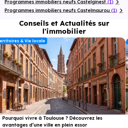
Programmes immobiliers neufs Castelginest
(1)
Programmes immobiliers neufs Castelmaurou
(1)
Conseils et Actualités sur
l'immobilier
erritoires & Vie locale
Pourquoi vivre à Toulouse ? Découvrez les
avantages d’une ville en plein essor