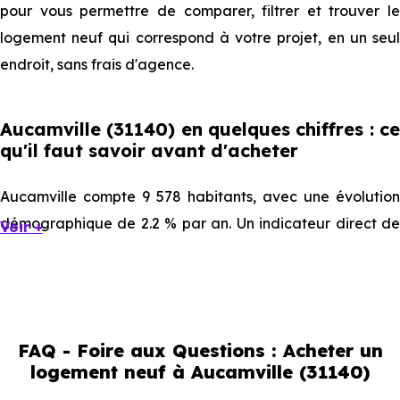
pour vous permettre de comparer, filtrer et trouver le
logement neuf qui correspond à votre projet, en un seul
endroit, sans frais d'agence.
Aucamville (31140) en quelques chiffres : ce
qu'il faut savoir avant d'acheter
Aucamville compte 9 578 habitants, avec une évolution
démographique de 2.2 % par an. Un indicateur direct de
Voir +
l'attractivité de la commune et du dynamisme de son
marché immobilier. La population se répartit entre 42.55 %
d'adultes (dont 72.5 % d'actifs), 19.39 % de seniors, 19.26 %
de jeunes et 18.8 % d'enfants. Un profil démographique
FAQ - Foire aux Questions : Acheter un
qui renseigne directement sur la demande locative locale
logement neuf à Aucamville (31140)
et les typologies de biens les plus recherchées.