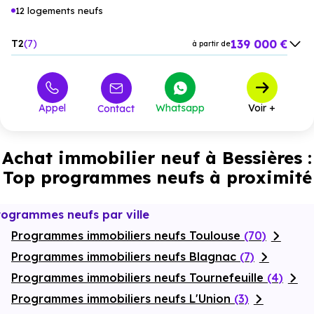
12 logements neufs
139 000 €
T2
7
à partir de
199 000 €
T3
3
à partir de
259 000 €
M4
2
à partir de
Appel
Whatsapp
Voir +
Contact
Achat immobilier neuf à Bessières :
Top programmes neufs à proximité
rogrammes neufs par ville
Programmes immobiliers neufs Toulouse
(70)
Programmes immobiliers neufs Blagnac
(7)
Programmes immobiliers neufs Tournefeuille
(4)
Programmes immobiliers neufs L'Union
(3)