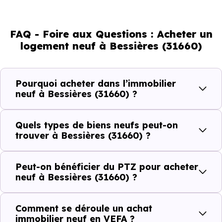
% d'adultes (dont 74 % d'actifs), 25.34 % de seniors, 13.36
% de jeunes et 20.46 % d'enfants. Un profil
FAQ - Foire aux Questions : Acheter un
démographique qui renseigne directement sur la
logement neuf à Bessières (31660)
demande locative locale et les typologies de biens les
plus recherchées.
Pourquoi acheter dans l’immobilier
Côté cadre de vie, Bessières (31660) dispose de 16
neuf à Bessières (31660) ?
commerces, 13 professions médicales et 4 établissements
scolaires. Des équipements du quotidien qui constituent
Quels types de biens neufs peut-on
autant d'arguments concrets pour habiter ou investir
trouver à Bessières (31660) ?
dans la commune.
Peut-on bénéficier du PTZ pour acheter
neuf à Bessières (31660) ?
Combien coûte un logement à Bessières
(31660) ?
Comment se déroule un achat
immobilier neuf en VEFA ?