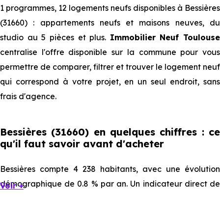
1 programmes, 12 logements neufs disponibles à Bessières
(31660) : appartements neufs et maisons neuves, du
studio au 5 pièces et plus.
Immobilier Neuf Toulouse
centralise l'offre disponible sur la commune pour vous
permettre de comparer, filtrer et trouver le logement neuf
qui correspond à votre projet, en un seul endroit, sans
frais d'agence.
Bessières (31660) en quelques chiffres : ce
qu'il faut savoir avant d'acheter
Bessières compte 4 238 habitants, avec une évolution
démographique de 0.8 % par an. Un indicateur direct de
Voir +
l'attractivité de la commune et du dynamisme de son
marché immobilier. La population se répartit entre 40.84