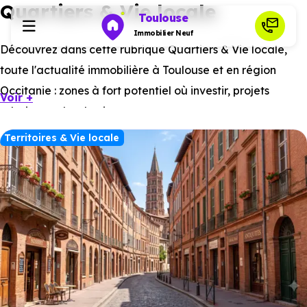
Quartiers & Vie locale
Toulouse
Immobilier Neuf
Découvrez dans cette rubrique Quartiers & Vie locale,
toute l'actualité immobilière à Toulouse et en région
Programmes neufs
Occitanie : zones à fort potentiel où investir, projets
Voir +
urbains, cadre de vie, etc.
Habiter
Territoires & Vie locale
Investir
Actualités
Ressources
Financer