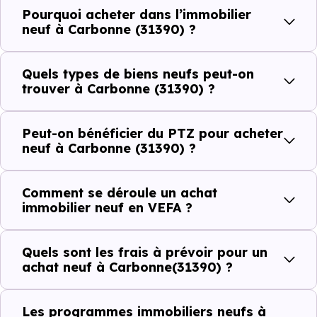
Pourquoi acheter dans l’immobilier
Côté cadre de vie, Carbonne (31390) dispose de 32
neuf à Carbonne (31390) ?
commerces, 37 professions médicales et 4 établissements
scolaires. Des équipements du quotidien qui constituent
Quels types de biens neufs peut-on
autant d'arguments concrets pour habiter ou investir
trouver à Carbonne (31390) ?
dans la commune.
Peut-on bénéficier du PTZ pour acheter
neuf à Carbonne (31390) ?
Combien coûte un logement à Carbonne
(31390) ?
Comment se déroule un achat
immobilier neuf en VEFA ?
C'est souvent la première question. Voici les repères de
prix à connaître pour un achat immobilier à Carbonne
Quels sont les frais à prévoir pour un
(31390) :
achat neuf à Carbonne(31390) ?
Les programmes immobiliers neufs à