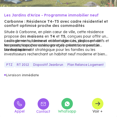
Les Jardins d'Arize - Programme immobilier neuf
Carbonne : Résidence T4–T5 avec cadre résidentiel et
confort optimisé proche des commodités
Située à Carbonne, en plein cœur de ville, cette résidence
propose des
maisons
en
T4
et
T5
, conçues pour offrir un
cadre de vie moderne et confortable. Les jardins privatifs et
Les logements, lumineux et bien agencés, disposent de
les prestations (terrasses, garage) créent un ensemble
terrasses, espaces extérieurs et de prestations pour un
harmonieux.
confort optimal.
Un emplacement stratégique pour les familles ou les
investisseurs recherchant un habitat neuf moderne et bien
desservi.
PTZ
RT 2012
Dispositif Jeanbrun
Plan Relance Logement
Livraison immédiate
Appel
Whatsapp
Voir +
Contact