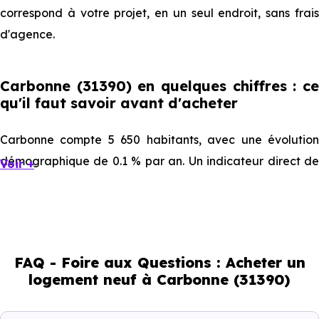
correspond à votre projet, en un seul endroit, sans frais
d'agence.
Carbonne (31390) en quelques chiffres : ce
qu'il faut savoir avant d'acheter
Carbonne compte 5 650 habitants, avec une évolution
démographique de 0.1 % par an. Un indicateur direct de
Voir +
l'attractivité de la commune et du dynamisme de son
marché immobilier. La population se répartit entre 39.86 %
d'adultes (dont 69.3 % d'actifs), 29.79 % de seniors, 13.88
% de jeunes et 16.48 % d'enfants. Un profil
FAQ - Foire aux Questions : Acheter un
démographique qui renseigne directement sur la
logement neuf à Carbonne (31390)
demande locative locale et les typologies de biens les
plus recherchées.