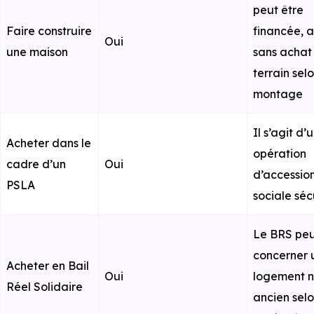
peut être
Faire construire
financée, 
Oui
une maison
sans achat
terrain selo
montage
Il s’agit d’
Acheter dans le
opération
cadre d’un
Oui
d’accessio
PSLA
sociale séc
Le BRS pe
concerner 
Acheter en Bail
Oui
logement n
Réel Solidaire
ancien sel