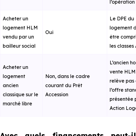
l’opération
Acheter un
Le DPE du
logement HLM
logement d
Oui
vendu par un
être compri
bailleur social
les classes 
L’ancien ho
Acheter un
vente HLM
logement
Non, dans le cadre
relève pas
ancien
courant du Prêt
l’offre sta
classique sur le
Accession
présentée 
marché libre
Action Lo
Avec quels financements peut-il