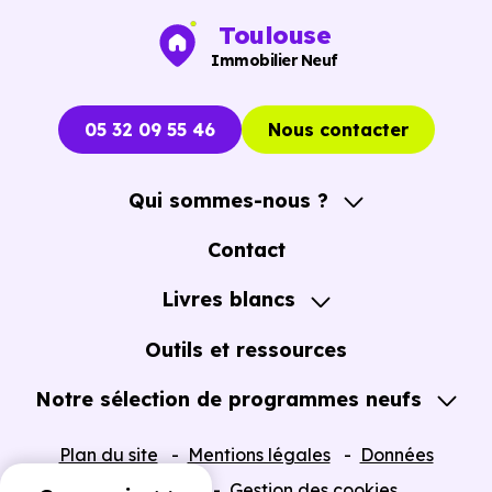
Toulouse
Immobilier Neuf
05 32 09 55 46
Nous contacter
Qui sommes-nous ?
A propos
Contact
Notre Accompagnement
Livres blancs
Notre Expertise
Guide de l'Achat immobilier neuf en VEFA
Outils et ressources
Notre sélection de programmes neufs
Tous nos Programmes neufs
Plan du site
Mentions légales
Données
Programmes neufs Dispositif Jeanbrun
personnelles
Gestion des cookies