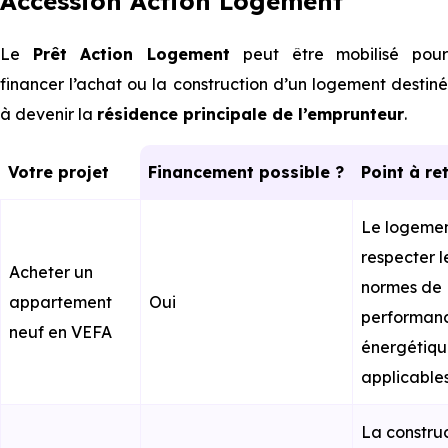
Accession Action Logement
Le
Prêt Action Logement
peut être mobilisé pou
financer l’achat ou la construction d’un logement destiné
à devenir la
résidence principale de l’emprunteur
.
Votre projet
Financement possible ?
Point à re
Le logemen
respecter l
Acheter un
normes de
appartement
Oui
performan
neuf en VEFA
énergétiq
applicable
La constru