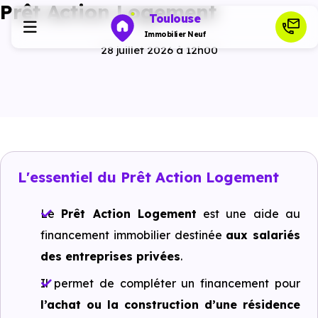
Prêt Action Logement
Toulouse
Immobilier Neuf
28 juillet 2026 à 12h00
Programmes neufs
Habiter
L'essentiel du Prêt Action Logement
Investir
Le
Prêt Action Logement
est une aide au
Actualités
financement immobilier destinée
aux salariés
des entreprises privées
.
Ressources
Il permet de compléter un financement pour
l’achat ou la construction d’une résidence
Financer