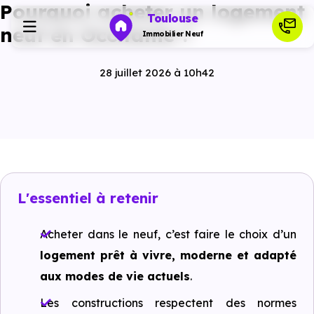
Pourquoi acheter un logement
Toulouse
neuf en Occitanie ?
Immobilier Neuf
28 juillet 2026 à 10h42
Programmes neufs
Habiter
Investir
L'essentiel à retenir
Actualités
Acheter dans le neuf, c’est faire le choix d’un
logement prêt à vivre, moderne et adapté
Ressources
aux modes de vie actuels
.
Les constructions respectent des normes
Financer