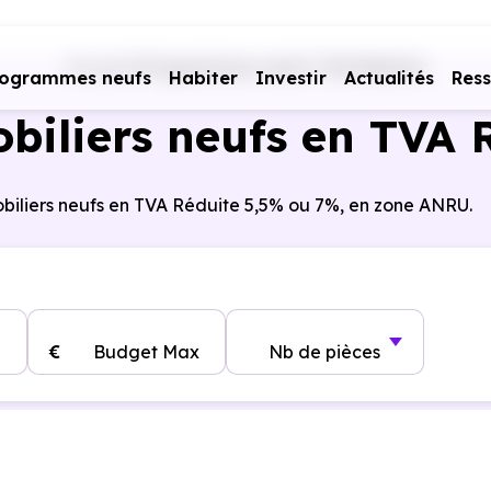
Accueil
Programmes neufs TVA Réduite
rogrammes neufs
Habiter
Investir
Actualités
Res
iliers neufs en TVA R
iliers neufs en TVA Réduite 5,5% ou 7%, en zone ANRU.
€
Budget Max
Nb de pièces