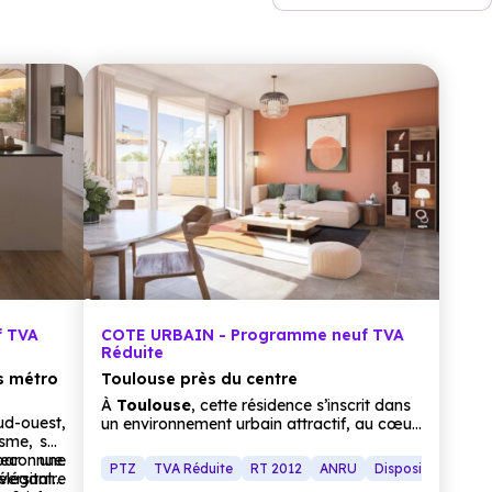
f TVA
COTE URBAIN - Programme neuf TVA
Réduite
s métro
Toulouse près du centre
À
Toulouse
, cette résidence s’inscrit dans
-ouest,
un environnement urbain attractif, au cœur
sme, son
d’une métropole réputée pour son
reconnue.
par une
dynamisme et sa
qualité de vie
. Ville
PTZ
TVA Réduite
RT 2012
ANRU
Dispositif Jeanbr
rsitaire
élégante,
étudiante, économique et culturelle,