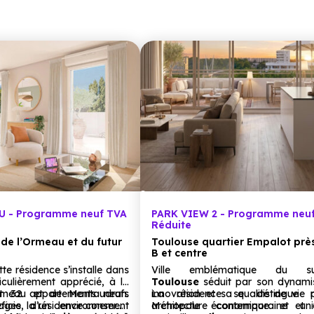
 - Programme neuf TVA
PARK VIEW 2 - Programme neu
Réduite
de l’Ormeau et du futur
Toulouse quartier Empalot prè
B et centre
te résidence s’installe dans
Ville emblématique du sud
iculièrement apprécié, à la
Toulouse
séduit par son dynami
Ormeau et de Montaudran.
t 32 appartements neufs
innovation et sa qualité de vie 
La résidence se distingue 
ficie d’un environnement
tages, la résidence conserve
Métropole économique et unive
architecture contemporaine et 