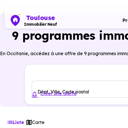
Toulouse
P
Immobilier Neuf
9 programmes immob
En Occitanie, accédez à une offre de 9 programmes immob
Dépt, Ville, Code postal
Créer une alerte
Liste
Carte