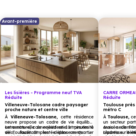
Avant-première
Les lisières - Programme neuf TVA
CARRE ORMEAU
Réduite
Réduite
Villeneuve-Tolosane cadre paysager
Toulouse près 
proche nature et centre ville
métro C
À
Villeneuve-Tolosane,
cette résidence
À
Toulouse,
cet
neuve propose un cadre de vie équilibré
un secteur part
entre nature, calme résidentiel et proximité
Le centre-ville se rejoint en 10 minutes à
croisée de l’
Avec seulemen
de Toulouse. Implantée dans un quartier
vélo, facilitant les déplacements du
L’adresse béné
répartis sur 4 é