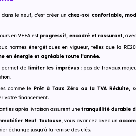
 dans le neuf, c’est créer un
chez-soi confortable, mo
ours en VEFA est
progressif, encadré et rassurant
, ave
ux normes énergétiques en vigueur, telles que la RE20
e en énergie et agréable toute l’année
.
f permet de
limiter les imprévus
: pas de travaux majeu
ation.
des comme le
Prêt à Taux Zéro ou la TVA Réduite,
s
er votre financement.
anties après livraison assurent une
tranquillité durable
mmobilier Neuf Toulouse
, vous avancez avec un
accomp
ier échange jusqu’à la remise des clés.