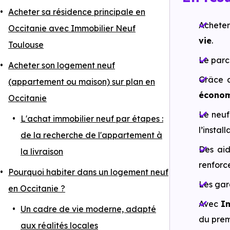
Acheter sa résidence principale en
Acheter
Occitanie avec Immobilier Neuf
vie
.
Toulouse
Le parc
Acheter son logement neuf
Grâce a
(appartement ou maison) sur plan en
économ
Occitanie
Le neu
L'achat immobilier neuf par étapes :
l’install
de la recherche de l'appartement à
Des ai
la livraison
renforc
Pourquoi habiter dans un logement neuf
Les gar
en Occitanie ?
Avec
I
Un cadre de vie moderne, adapté
du prem
aux réalités locales