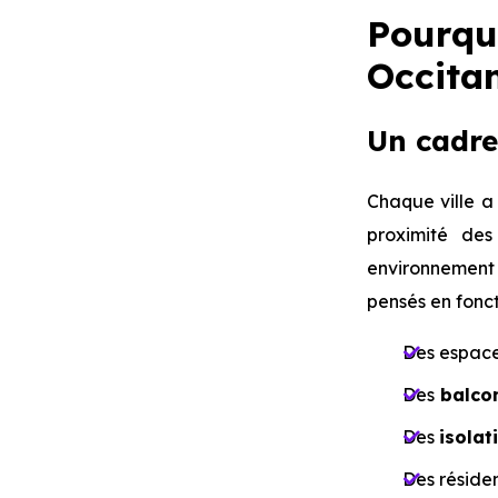
Pourq
Occitan
Un cadre
Chaque ville a
proximité des
environnement 
pensés en fonct
Des espac
Des
balco
Des
isolat
Des réside