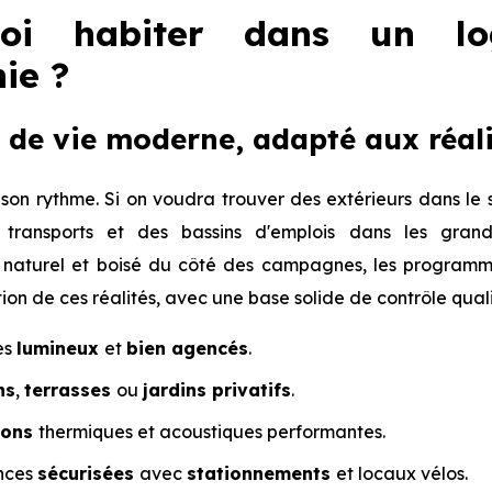
uoi habiter dans un l
ie ?
 de vie moderne, adapté aux réali
 son rythme. Si on voudra trouver des extérieurs dans le
 transports et des bassins d'emplois dans les gran
naturel et boisé du côté des campagnes, les programme
ion de ces réalités, avec une base solide de contrôle quali
es
lumineux
et
bien agencés
.
ns
,
terrasses
ou
jardins privatifs
.
ions
thermiques et acoustiques performantes.
nces
sécurisées
avec
stationnements
et locaux vélos.