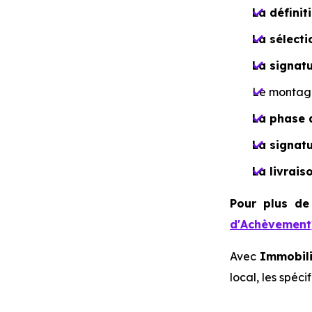
La définit
La sélect
La signat
Le montage
La phase 
La signatu
La livrais
Pour plus de
d'Achèvement
Avec
Immobili
local, les spéc