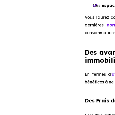
Des
espace
Vous l'aurez co
dernières
nor
consommations 
Des avan
immobili
En termes d'
a
bénéfices à ne 
Des Frais d