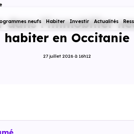
e
r dans l'immobilier ne
rogrammes neufs
Habiter
Investir
Actualités
Res
habiter en Occitanie
27 juillet 2026 à 16h12
umé