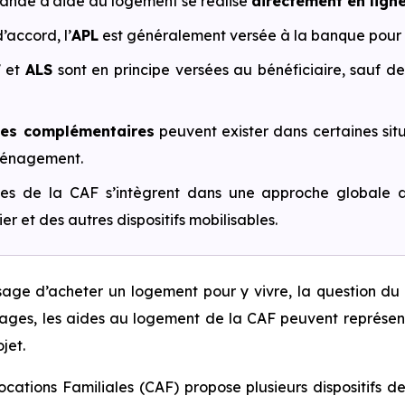
nde d’aide au logement se réalise
directement en lign
’accord, l’
APL
est généralement versée à la banque pour r
F
et
ALS
sont en principe versées au bénéficiaire, sauf d
des complémentaires
peuvent exister dans certaines sit
énagement.
es de la CAF s’intègrent dans une approche globale 
er et des autres dispositifs mobilisables.
sage d’acheter un logement pour y vivre, la question du
es, les aides au logement de la CAF peuvent représente
jet.
ocations Familiales (CAF) propose plusieurs dispositifs des