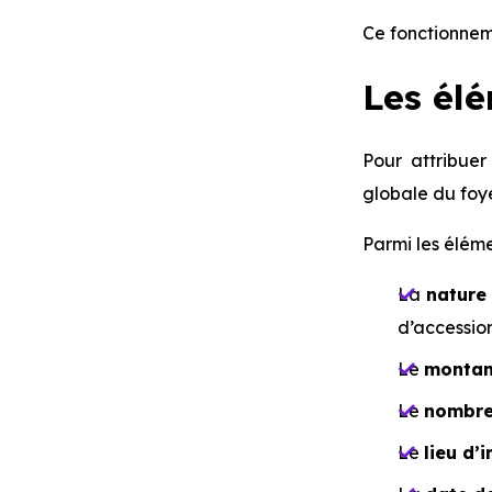
Ce fonctionneme
Les élé
Pour attribue
globale du foye
Parmi les élém
La
nature
d’accession
Le
montan
Le
nombre
Le
lieu d’