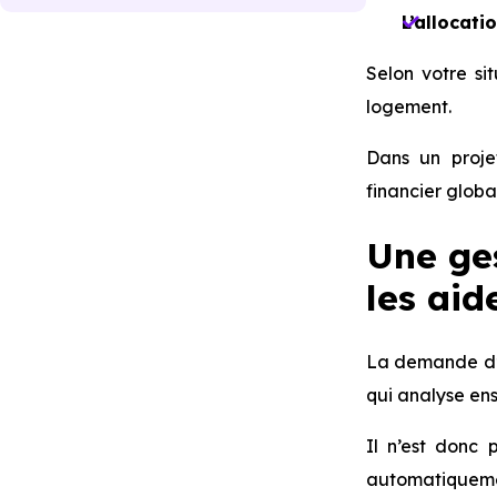
L’allocati
Selon votre si
logement.
Dans un projet
financier globa
Une ges
les aid
La demande d
qui analyse ens
Il n’est donc 
automatiquemen