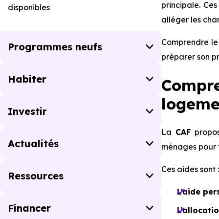
principale. Ce
disponibles
alléger les cha
Comprendre le 
Programmes neufs
préparer son pr
Habiter
Compren
logemen
Investir
La
CAF
propos
Actualités
ménages pour fa
Ces aides sont :
Ressources
L’aide per
Financer
L’allocati