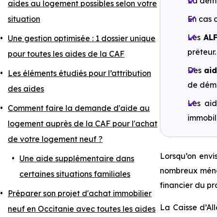
La dema
aides au logement possibles selon votre
situation
En cas d
Les
AL
Une gestion optimisée : 1 dossier unique
prêteur.
pour toutes les aides de la CAF
Des
ai
Les éléments étudiés pour l’attribution
de dém
des aides
Les aid
Comment faire la demande d'aide au
immobili
logement auprès de la CAF pour l'achat
de votre logement neuf ?
Lorsqu’on envi
Une aide supplémentaire dans
nombreux ménag
certaines situations familiales
financier du pro
Préparer son projet d'achat immobilier
La Caisse d’All
neuf en Occitanie avec toutes les aides