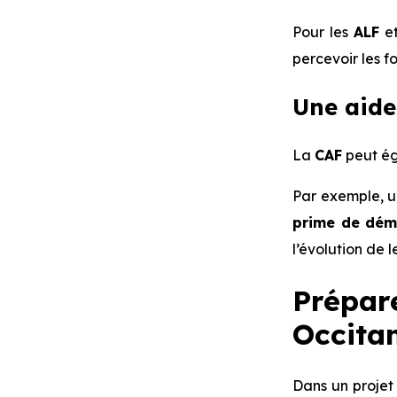
Pour les
ALF
e
percevoir les f
Une aide
La
CAF
peut ég
Par exemple, 
prime de dé
l’évolution de l
Prépare
Occitan
Dans un projet 