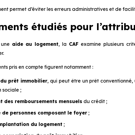
nt permet d’éviter les erreurs administratives et de facil
ments étudiés pour l’attrib
r une
aide au logement
, la
CAF
examine plusieurs crit
r.
ents pris en compte figurent notamment :
 du prêt immobilier
, qui peut être un prêt conventionné
 sociale ;
t des remboursements mensuels
du crédit ;
 de personnes composant le foyer
;
implantation du logement
;