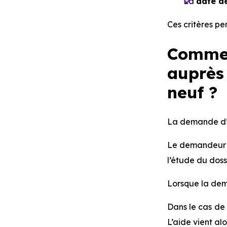
La
date de
Ces critères pe
Commen
auprès 
neuf ?
La demande d
Le demandeur d
l’étude du doss
Lorsque la dem
Dans le cas de 
L’aide vient al