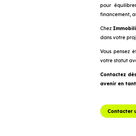
pour équilibr
financement, au
Chez
Immobili
dans votre proj
Vous pensez êt
votre statut av
Contactez dès
avenir en tant
Contacter u