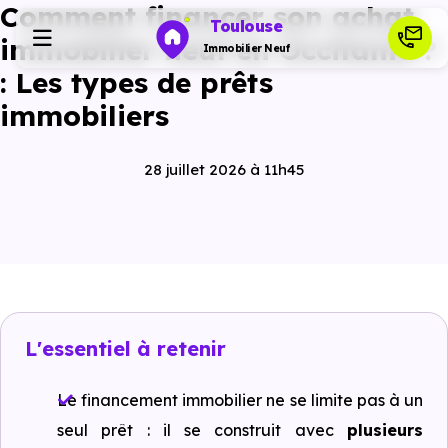
Comment financer son achat
Toulouse
immobilier neuf en Occitanie ?
Immobilier Neuf
: Les types de prêts
immobiliers
Programmes neufs
28 juillet 2026 à 11h45
Habiter
Investir
Actualités
L'essentiel à retenir
Ressources
Le financement immobilier ne se limite pas à un
seul prêt : il se construit avec
plusieurs
Financer