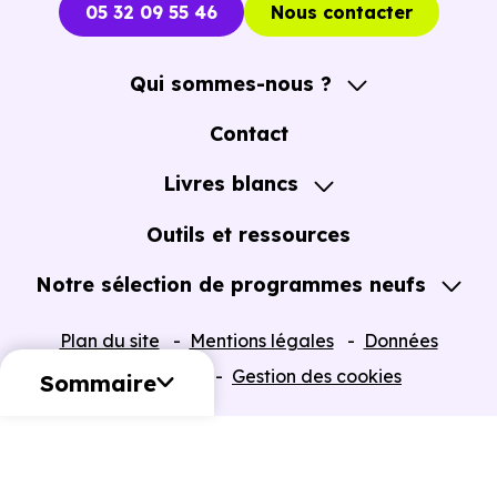
05 32 09 55 46
Nous contacter
Qui sommes-nous ?
A propos
Contact
Notre Accompagnement
Livres blancs
Notre Expertise
Guide de l'Achat immobilier neuf en VEFA
Outils et ressources
Notre sélection de programmes neufs
Tous nos Programmes neufs
Plan du site
Mentions légales
Données
Programmes neufs Dispositif Jeanbrun
personnelles
Gestion des cookies
Sommaire
Retour