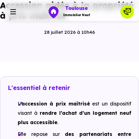
Accession aidée à la propriété
Toulouse
à prix maîtrisé
Immobilier Neuf
28 juillet 2026 à 10h46
Programmes neufs
Habiter
Investir
L'essentiel à retenir
Actualités
L’
accession à prix maîtrisé
est un dispositif
visant à
rendre l’achat d’un logement neuf
Ressources
plus accessible
.
Elle repose sur
des partenariats entre
Financer