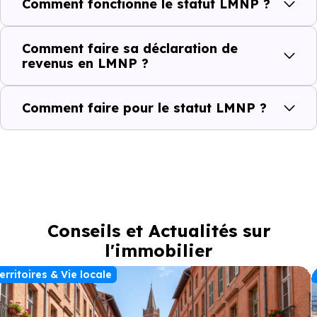
Comment fonctionne le statut LMNP ?
Comment faire sa déclaration de
revenus en LMNP ?
Comment faire pour le statut LMNP ?
Conseils et Actualités sur
l'immobilier
erritoires & Vie locale