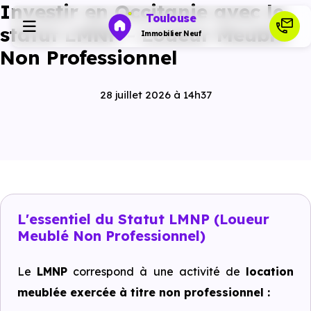
Investir en Occitanie avec le
Toulouse
statut LMNP - Loueur Meublé
Immobilier Neuf
Non Professionnel
Programmes neufs
28 juillet 2026 à 14h37
Habiter
Investir
Actualités
L'essentiel du Statut LMNP (Loueur
Meublé Non Professionnel)
Ressources
Le
LMNP
correspond à une activité de
location
meublée exercée à titre non professionnel :
Financer