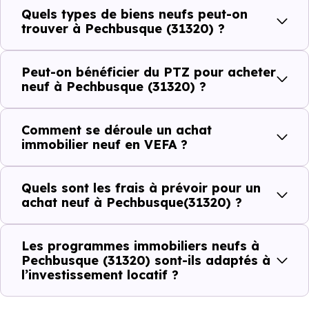
scolaires. Des équipements du quotidien qui constituent
Quels types de biens neufs peut-on
autant d'arguments concrets pour habiter ou investir
trouver à Pechbusque (31320) ?
dans la commune.
Peut-on bénéficier du PTZ pour acheter
neuf à Pechbusque (31320) ?
Combien coûte un logement à Pechbusque
(31320) ?
Comment se déroule un achat
immobilier neuf en VEFA ?
C'est souvent la première question. Voici les repères de
prix à connaître pour un achat immobilier à Pechbusque
Quels sont les frais à prévoir pour un
(31320) :
achat neuf à Pechbusque(31320) ?
Les programmes immobiliers neufs à
Prix
Prix
Prix
Pechbusque (31320) sont-ils adaptés à
l’investissement locatif ?
minimum
moyen
maximum