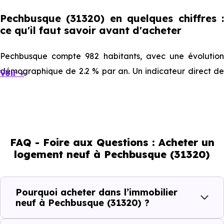
Pechbusque (31320) en quelques chiffres :
ce qu'il faut savoir avant d'acheter
Pechbusque compte 982 habitants, avec une évolution
démographique de 2.2 % par an. Un indicateur direct de
Voir +
l'attractivité de la commune et du dynamisme de son
marché immobilier. La population se répartit entre 40.02
% d'adultes (dont 75.6 % d'actifs), 29.43 % de seniors, 11.1
% de jeunes et 19.35 % d'enfants. Un profil
FAQ - Foire aux Questions : Acheter un
démographique qui renseigne directement sur la
logement neuf à Pechbusque (31320)
demande locative locale et les typologies de biens les
plus recherchées.
Pourquoi acheter dans l’immobilier
Côté cadre de vie, Pechbusque (31320) dispose de 2
neuf à Pechbusque (31320) ?
commerces, 6 professions médicales et 1 établissements