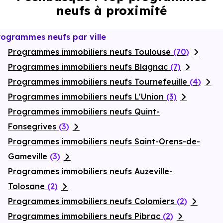
l’espace. Enfin, la résidence met à disposition un parking
neufs à proximité
privatif et un
local à vélos
, complétant un ensemble
résidentiel fonctionnel et harmonieux, à deux pas de Toulouse.
rogrammes neufs par ville
Programmes immobiliers neufs Toulouse
(70)
Programmes immobiliers neufs Blagnac
(7)
Programmes immobiliers neufs Tournefeuille
(4)
Programmes immobiliers neufs L'Union
(3)
Programmes immobiliers neufs Quint-
Fonsegrives
(3)
Programmes immobiliers neufs Saint-Orens-de-
Gameville
(3)
Programmes immobiliers neufs Auzeville-
Tolosane
(2)
Programmes immobiliers neufs Colomiers
(2)
Programmes immobiliers neufs Pibrac
(2)