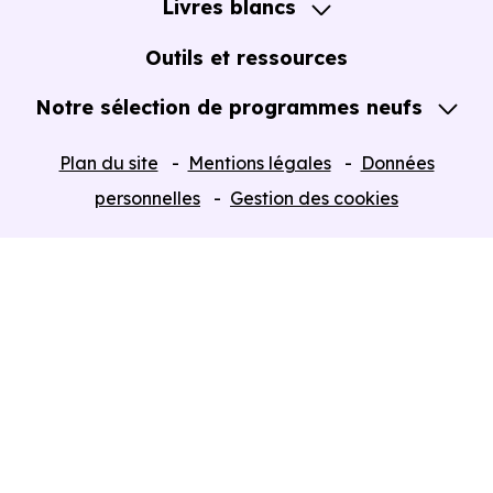
Livres blancs
Notre Expertise
Guide de l'Achat immobilier neuf en VEFA
Outils et ressources
Notre sélection de programmes neufs
Tous nos Programmes neufs
Plan du site
Mentions légales
Données
Programmes neufs Dispositif Jeanbrun
personnelles
Gestion des cookies
Retour