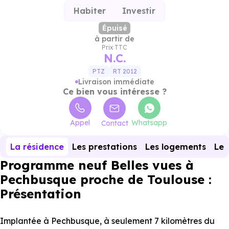
Habiter
Investir
Épuisé
à partir de
Prix TTC
N.C.
PTZ
RT 2012
Livraison immédiate
Ce bien vous intéresse ?
Appel
Whatsapp
Contact
La résidence
Les prestations
Les logements
Le 
Programme neuf Belles vues à
Pechbusque proche de Toulouse :
Présentation
Implantée à Pechbusque, à seulement 7 kilomètres du