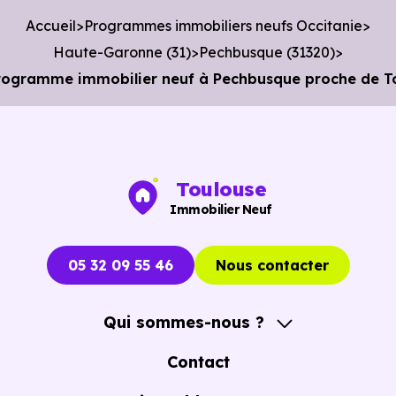
en voiture ou à 3.1 km, soit 37 min à pied
.
Accueil
Programmes immobiliers neufs Occitanie
Bibliothèque :
Bibliotheque Municipale
à 1.2 km, soit 2
Haute-Garonne (31)
Pechbusque (31320)
min en voiture ou à 978 m, soit 12 min à pied
.
Programme immobilier neuf à Pechbusque proche de T
Toulouse
Immobilier Neuf
05 32 09 55 46
Nous contacter
Qui sommes-nous ?
A propos
Contact
Notre Accompagnement