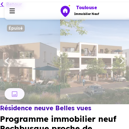
Retour
Toulouse
Immobilier Neuf
Épuisé
Programmes neufs
Habiter
Investir
Actualités
Résidence neuve Belles vues
Ressources
Programme immobilier neuf
Financer
Pechbusque proche de