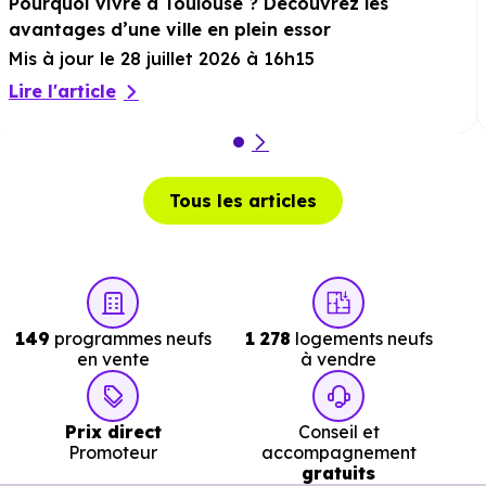
Pourquoi vivre à Toulouse ? Découvrez les
13 min en voiture ou à 7.6 km, soit 1h 31 min à pied
.
avantages d’une ville en plein essor
Mis à jour le 28 juillet 2026 à 16h15
Musée :
Musée des Transports et des Communications
Lire l'article
à 8.6 km, soit 13 min en voiture ou à 7.9 km, soit 1h 34
min à pied
.
Restaurant :
Fred l Artisan Boulanger
à 3 km, soit 5
min en voiture ou à 2.8 km, soit 34 min à pied
.
Tous les articles
Services :
149
programmes neufs
1 278
logements neufs
Police :
Gendarmerie - Brigade de Ramonville-Saint
en vente
à vendre
Agne
à 4.9 km, soit 7 min en voiture ou à 4.8 km, soi
58 min à pied
.
Prix direct
Conseil et
Promoteur
accompagnement
Poste :
La Poste Castanet Tolosan
à 3.8 km, soit 7 mi
gratuits