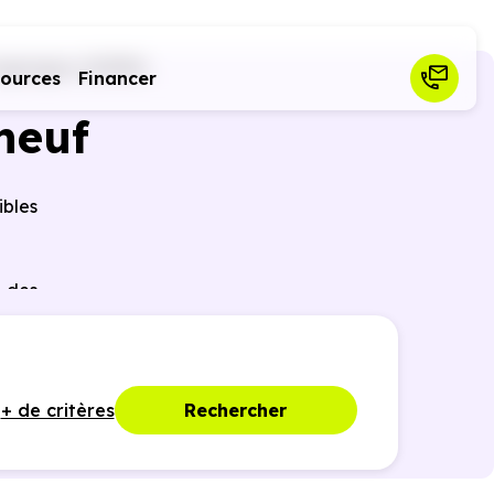
agnague (31380)
sources
Financer
neuf
ibles
r des
ques,
+ de critères
Rechercher