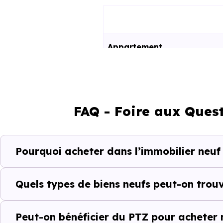
Appartement
Maison
FAQ - Foire aux Ques
Ces prix varient selon la lo
programme. Notre moteur de re
Gragnague (31380) selon votre
Pourquoi acheter dans l’immobilier neu
Le parc résidentiel de Grag
résidences secondaires.
Quels types de biens neufs peut-on tro
Avec 81.6 % de propriétaires
Peut-on bénéficier du PTZ pour acheter
complémentaires : un march