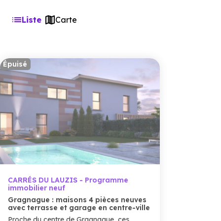
Liste
Carte
Épuisé
CARRÉS DU LAUZIS - Programme
immobilier neuf
Gragnague : maisons 4 pièces neuves
avec terrasse et garage en centre-ville
Proche du centre de Gragnague, ces