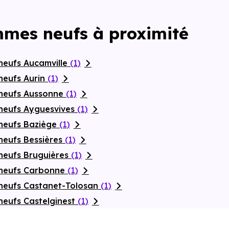
mmes neufs à proximité
neufs Aucamville
(1)
neufs Aurin
(1)
 neufs Aussonne
(1)
neufs Ayguesvives
(1)
neufs Baziège
(1)
neufs Bessières
(1)
neufs Bruguières
(1)
 neufs Carbonne
(1)
neufs Castanet-Tolosan
(1)
neufs Castelginest
(1)