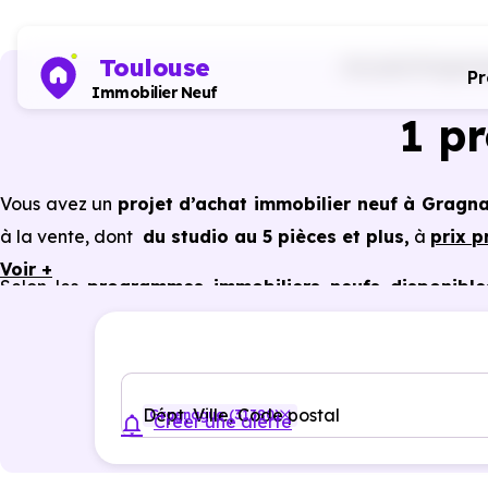
Toulouse
Accueil
Programm
P
Immobilier Neuf
1 p
Vous avez un
projet d’achat immobilier neuf à Gragn
à la vente, dont
du studio au 5 pièces et plus,
à
prix 
Voir +
Selon les
programmes immobiliers neufs disponibl
avantages du neuf :
PTZ, TVA réduite
dans certains cas
garanties constructeur, etc.
Dépt, Ville, Code postal
Gragnague (31380)
Créer une alerte