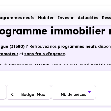
es immobiliers neufs Occitanie
Haute-Garonne (31)
Gr
rogrammes neufs
Habiter
Investir
Actualités
Res
rogramme immobilier 
ague (31380)
? Retrouvez nos
programmes neufs
dispon
promoteur
et
sans frais d’agence
.
es à Gragnague (31380)
, vous pouvez aussi bénéficie
, frais de notaire réduits, bonnes performances énergéti
€
Budget Max
Nb de pièces