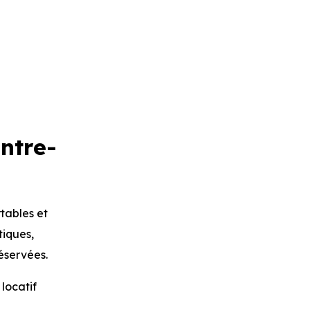
ntre-
rtables et
tiques,
réservées.
locatif