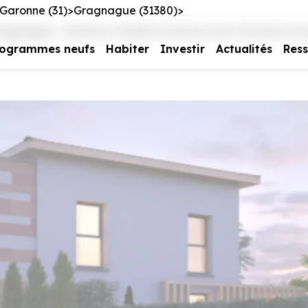
Garonne (31)
Gragnague (31380)
nague : maisons 4 pièces neuves avec terrasse et ga
rogrammes neufs
Habiter
Investir
Actualités
Res
e vous intéresse
us contacter