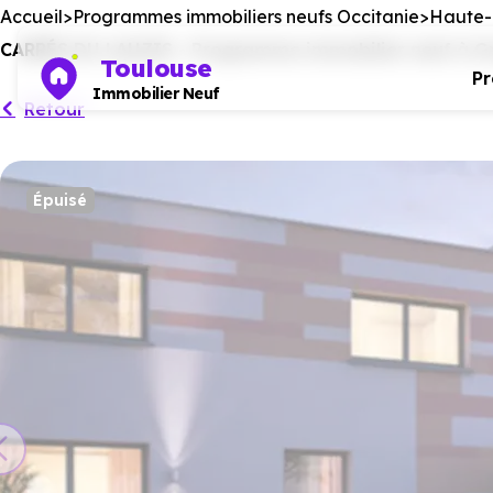
Accueil
Programmes immobiliers neufs Occitanie
Haute-
CARRÉS DU LAUZIS - Programme immobilier neuf à Grag
Toulouse
P
Immobilier Neuf
Retour
Épuisé
Ce programm
No