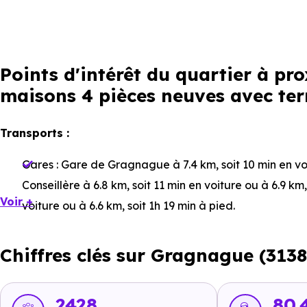
Points d'intérêt du quartier à p
maisons 4 pièces neuves avec terr
Transports :
Gares :
Gare de Gragnague
à 7.4 km, soit 10 min en vo
Conseillère
à 6.8 km, soit 11 min en voiture ou à 6.9 km,
Voir +
voiture ou à 6.6 km, soit 1h 19 min à pied
.
Bus :
Ligne 68 : Rebel
à 1.4 km, soit 3 min en voiture ou
Chiffres clés sur Gragnague (3138
en voiture ou à 1.9 km, soit 23 min à pied
,
Ligne 355 : 
soit 23 min à pied
.
Tramway :
non disponible
.
2428
80.