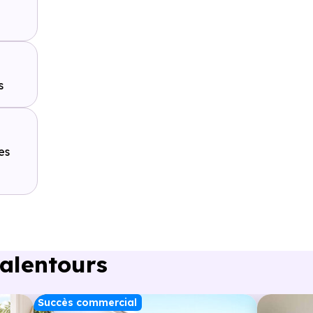
 A68
à 18.7
s
es
alentours
Succès commercial