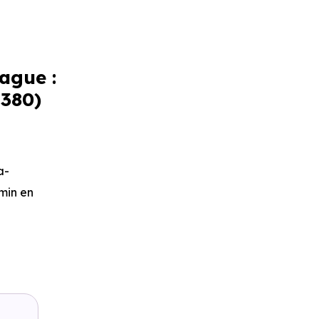
ague :
1380)
a-
 min en
, soit 4 min
ou à 2 km,