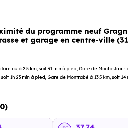
roximité du programme neuf Gragn
asse et garage en centre-ville (3
iture ou à 2.5 km, soit 31 min à pied
,
Gare de Montastruc-l
 soit 1h 23 min à pied
,
Gare de Montrabé
à 13.5 km, soit 14
 à 1.5 km, soit 18 min à pied
,
Ligne 68 : Route d'Albi
à 1.8 km
0)
Route d'Albi - Castelmaurou
à 1.8 km, soit 4 min en voiture 
4
37.74