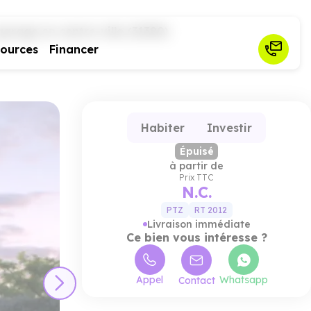
rage en centre-ville (31380)
sources
Financer
Habiter
Investir
Épuisé
à partir de
Prix TTC
N.C.
PTZ
RT 2012
Livraison immédiate
Ce bien vous intéresse ?
Appel
Whatsapp
Contact