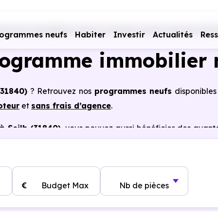
rammes immobiliers neufs Occitanie
Haute-Garonne (31)
rogrammes neufs
Habiter
Investir
Actualités
Res
rogramme immobilier 
(31840)
? Retrouvez nos
programmes neufs
disponibles
oteur
et
sans frais d’agence
.
 Seilh (31840)
, vous pouvez aussi bénéficier des avan
notaire réduits, bonnes performances énergétiques, gara
€
Budget Max
Nb de pièces