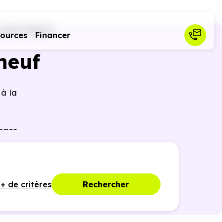
Seilh (31840)
sources
Financer
neuf
 à la
tages
nties
+ de critères
Rechercher