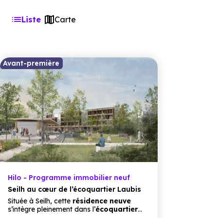
Liste
Carte
Avant-première
Hilo - Programme immobilier neuf
Seilh au cœur de l’écoquartier Laubis
Située à Seilh, cette
résidence neuve
s’intègre pleinement dans l’
écoquartier
Laubis, un projet urbain ambitieux axé sur