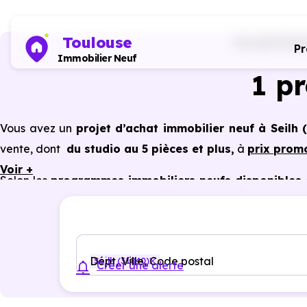
Toulouse
Accueil
Prog
P
Immobilier Neuf
1 p
Vous avez un
projet d’achat immobilier neuf à Seilh 
vente, dont
du studio au 5 pièces et plus,
à
prix prom
Voir +
Selon les
programmes immobiliers neufs disponibles à
du neuf :
PTZ, TVA réduite
dans certains cas, frais de 
constructeur, etc.
Dépt, Ville, Code postal
Seilh (31840)
Créer une alerte