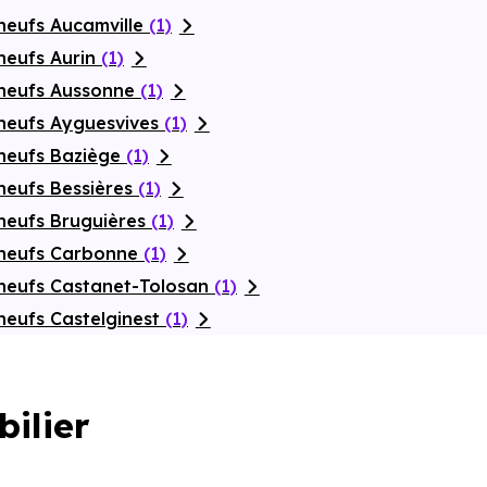
neufs Aucamville
(1)
neufs Aurin
(1)
 neufs Aussonne
(1)
neufs Ayguesvives
(1)
neufs Baziège
(1)
neufs Bessières
(1)
neufs Bruguières
(1)
 neufs Carbonne
(1)
neufs Castanet-Tolosan
(1)
neufs Castelginest
(1)
bilier