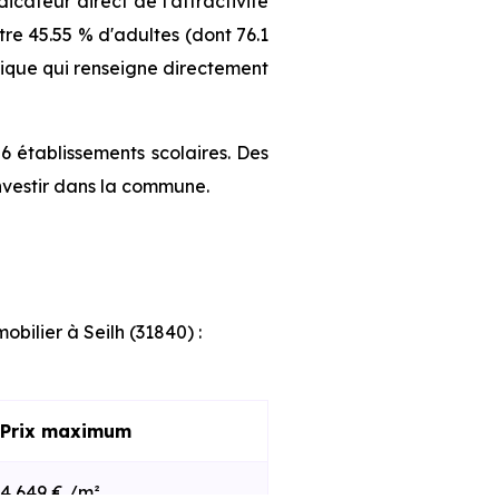
cateur direct de l'attractivité
re 45.55 % d'adultes (dont 76.1
phique qui renseigne directement
6 établissements scolaires. Des
nvestir dans la commune.
obilier à Seilh (31840) :
Prix maximum
4 649 € /m²