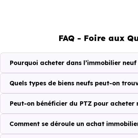
Maison
FAQ - Foire aux Qu
Ces prix varient selon la lo
programme. Notre moteur de re
Seilh (31840) selon votre budge
Pourquoi acheter dans l’immobilier neuf 
Le parc résidentiel de Seilh 
secondaires.
Quels types de biens neufs peut-on trouv
Avec 64.1 % de propriétaire
Peut-on bénéficier du PTZ pour acheter n
complémentaires : un march
d'investissement ou d'achat de 
Comment se déroule un achat immobilier
Acheter dans le ne