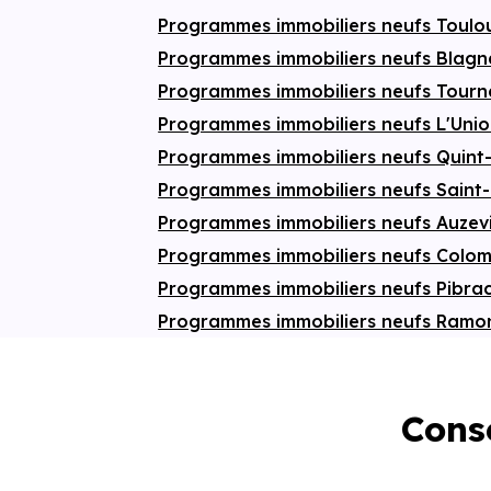
permettent quant à elles de profiter de
Programmes immobiliers neufs Toul
moments de calme et de détente. Une
adresse idéale pour s’installer à Seilh, dans
Programmes immobiliers neufs Blag
un
écoquartier
moderne conjuguant
nature, dynamisme économique et
qualité
Programmes immobiliers neufs Tourn
de vie
.
Programmes immobiliers neufs L'Uni
Programmes immobiliers neufs Quint
Programmes immobiliers neufs Saint
Programmes immobiliers neufs Auzev
Programmes immobiliers neufs Colom
Programmes immobiliers neufs Pibra
Programmes immobiliers neufs Ramon
Conse