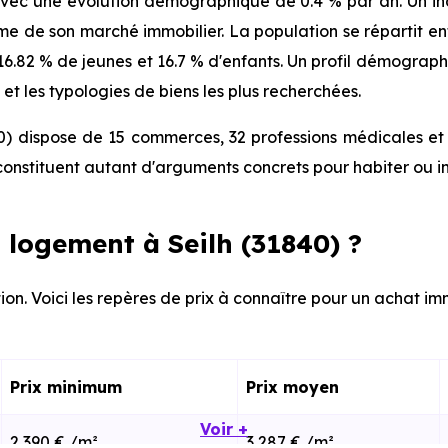
avec une évolution démographique de 0.4 % par an. Un indi
de son marché immobilier. La population se répartit ent
, 16.82 % de jeunes et 16.7 % d'enfants. Un profil démogra
et les typologies de biens les plus recherchées.
0) dispose de 15 commerces, 32 professions médicales et 
onstituent autant d'arguments concrets pour habiter ou i
logement à Seilh (31840) ?
on. Voici les repères de prix à connaître pour un achat imm
Prix minimum
Prix moyen
Voir +
2 390 € /m²
3 287 € /m²