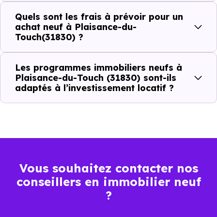
C'est souvent la première question. Voici les repères de
Quels sont les frais à prévoir pour un
prix à connaître pour un achat immobilier à Plaisance-du-
achat neuf à Plaisance-du-
Touch (31830) :
Touch(31830) ?
Les programmes immobiliers neufs à
Prix
Prix
Prix
Plaisance-du-Touch (31830) sont-ils
adaptés à l’investissement locatif ?
minimum
moyen
maximum
2 719 €
Appartement
1 908 € /m²
3 464 € /m²
/m²
3 563 €
Maison
Vous souhaitez contacter nos
1 917 € /m²
5 186 € /m²
/m²
conseillers en immobilier neuf
?
Ces prix varient selon la localisation dans la commune, la