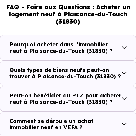
FAQ - Foire aux Questions : Acheter un
41.45 % d'adultes (dont 71.1 % d'actifs), 22.59 % de
logement neuf à Plaisance-du-Touch
seniors, 15.15 % de jeunes et 20.8 % d'enfants. Un profil
(31830)
démographique qui renseigne directement sur la
demande locative locale et les typologies de biens les
plus recherchées.
Pourquoi acheter dans l’immobilier
neuf à Plaisance-du-Touch (31830) ?
Côté cadre de vie, Plaisance-du-Touch (31830) dispose
de 63 commerces, 96 professions médicales et 12
Quels types de biens neufs peut-on
établissements scolaires. Des équipements du quotidien
trouver à Plaisance-du-Touch (31830) ?
qui constituent autant d'arguments concrets pour habiter
ou investir dans la commune.
Peut-on bénéficier du PTZ pour acheter
neuf à Plaisance-du-Touch (31830) ?
Combien coûte un logement à Plaisance-
Comment se déroule un achat
du-Touch (31830) ?
immobilier neuf en VEFA ?