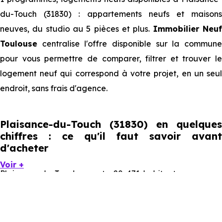
du-Touch (31830) : appartements neufs et maisons
neuves, du studio au 5 pièces et plus.
Immobilier Neu
Toulouse
centralise l'offre disponible sur la commune
pour vous permettre de comparer, filtrer et trouver le
logement neuf qui correspond à votre projet, en un seul
endroit, sans frais d'agence.
Plaisance-du-Touch (31830) en quelques
chiffres : ce qu'il faut savoir avant
d'acheter
Voir +
Plaisance-du-Touch compte 20 471 habitants, avec une
évolution démographique de 1.9 % par an. Un indicateur
direct de l'attractivité de la commune et du dynamisme
de son marché immobilier. La population se répartit entre