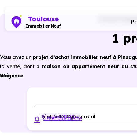
Toulouse
Accueil
Program
P
Immobilier Neuf
1 p
Vous avez un
projet d’achat immobilier neuf à Pinsagu
la vente, dont
1 maison ou appartement neuf du stu
d’agence
Voir +
.
Selon les
programmes immobiliers neufs disponible
avantages du neuf :
PTZ, TVA réduite
dans certains cas
garanties constructeur, etc.
Dépt, Ville, Code postal
Pinsaguel (31120)
Créer une alerte