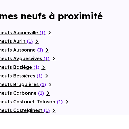
mes neufs à proximité
neufs Aucamville
(1)
neufs Aurin
(1)
 neufs Aussonne
(1)
neufs Ayguesvives
(1)
neufs Baziège
(1)
neufs Bessières
(1)
neufs Bruguières
(1)
 neufs Carbonne
(1)
neufs Castanet-Tolosan
(1)
neufs Castelginest
(1)