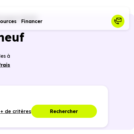
nsaguel (31120)
sources
Financer
neuf
les à
rais
r des
ques,
+ de critères
Rechercher