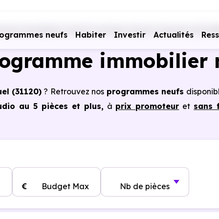
mes immobiliers neufs Occitanie
Haute-Garonne (31)
Pi
rogrammes neufs
Habiter
Investir
Actualités
Res
rogramme immobilier 
el (31120)
? Retrouvez nos
programmes neufs
disponib
dio au 5 pièces et plus,
à
prix promoteur
et
sans f
s à Pinsaguel (31120)
, vous pouvez aussi bénéficie
, frais de notaire réduits, bonnes performances énergéti
€
Budget Max
Nb de pièces