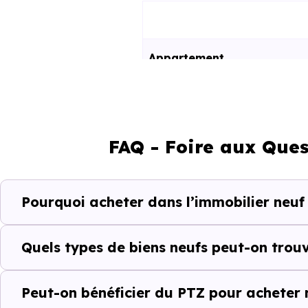
Appartement
Maison
FAQ - Foire aux Ques
Ces prix varient selon la lo
programme. Notre moteur de re
Pinsaguel (31120) selon votre 
Pourquoi acheter dans l’immobilier neuf
Le parc résidentiel de Pins
résidences secondaires.
Quels types de biens neufs peut-on trouv
Avec 70.9 % de propriétaires
Peut-on bénéficier du PTZ pour acheter 
complémentaires : un march