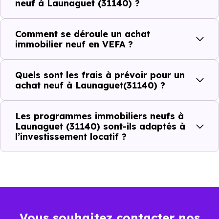
neuf à Launaguet (31140) ?
Combien coûte un logement à Launaguet
(31140) ?
Comment se déroule un achat
immobilier neuf en VEFA ?
C'est souvent la première question. Voici les repères de
prix à connaître pour un achat immobilier à Launaguet
Quels sont les frais à prévoir pour un
(31140) :
achat neuf à Launaguet(31140) ?
Les programmes immobiliers neufs à
Prix
Prix
Prix
Launaguet (31140) sont-ils adaptés à
l’investissement locatif ?
minimum
moyen
maximum
2 631 €
Appartement
1 934 € /m²
3 508 € /m²
/m²
3 059 €
Maison
1 483 € /m²
4 584 € /m²
Vous souhaitez contacter nos