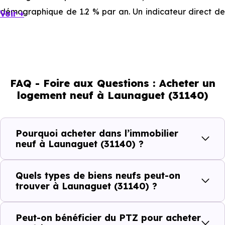
démographique de 1.2 % par an. Un indicateur direct de
Voir +
l'attractivité de la commune et du dynamisme de son
marché immobilier. La population se répartit entre 41.58 %
d'adultes (dont 72.8 % d'actifs), 19.24 % de seniors, 18.58
% de jeunes et 20.61 % d'enfants. Un profil
FAQ - Foire aux Questions : Acheter un
démographique qui renseigne directement sur la
logement neuf à Launaguet (31140)
demande locative locale et les typologies de biens les
plus recherchées.
Pourquoi acheter dans l’immobilier
Côté cadre de vie, Launaguet (31140) dispose de 23
neuf à Launaguet (31140) ?
commerces, 35 professions médicales et 6 établissements
scolaires. Des équipements du quotidien qui constituent
Quels types de biens neufs peut-on
autant d'arguments concrets pour habiter ou investir
trouver à Launaguet (31140) ?
dans la commune.
Peut-on bénéficier du PTZ pour acheter