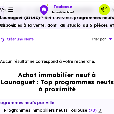
Toulouse
Vous avez un
projet d’achat immobilier neuf 
Immobilier Neuf
Launaguet (31140)
? Retrouvez nos
programmes neufs
disponibles à la vente, dont
Voir +
du studio au 5 pièces e
Programmes neufs
plus,
à
prix promoteur
et
sans frais d’agence
.
Créer une alerte
Trier
par
Selon les
programmes immobiliers neufs disponible
Habiter
à Launaguet (31140)
, vous pouvez aussi bénéficier des
avantages du neuf :
PTZ, TVA réduite
dans certains cas
Aucun résultat ne correspond à votre recherche.
Investir
frais de notaire réduits, bonnes performances
Achat immobilier neuf à
énergétiques, garanties constructeur, etc.
Actualités
Launaguet : Top programmes neufs
à proximité
Ressources
rogrammes neufs par ville
Programmes immobiliers neufs Toulouse
Financer
(70)