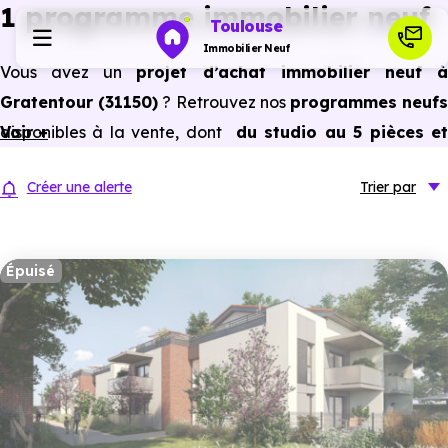
1 programme immobilier neuf
Toulouse
Immobilier Neuf
Vous avez un
projet d’achat immobilier neuf 
Gratentour (31150)
? Retrouvez nos
programmes neuf
Programmes neufs
disponibles à la vente, dont
Voir +
du studio au 5 pièces e
plus,
à
prix promoteur
et
sans frais d’agence
.
Habiter
Créer une alerte
Trier
par
Selon les
programmes immobiliers neufs disponible
à Gratentour (31150)
, vous pouvez aussi bénéficier de
Investir
avantages du neuf :
PTZ, TVA réduite
dans certains cas
Épuisé
frais de notaire réduits, bonnes performances
Actualités
énergétiques, garanties constructeur, etc.
Ressources
Financer