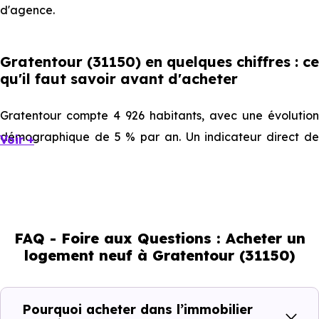
d'agence.
Gratentour (31150) en quelques chiffres : ce
qu'il faut savoir avant d'acheter
Gratentour compte 4 926 habitants, avec une évolution
démographique de 5 % par an. Un indicateur direct de
Voir +
l'attractivité de la commune et du dynamisme de son
marché immobilier. La population se répartit entre 42.59 %
d'adultes (dont 72.4 % d'actifs), 22.94 % de seniors, 14.39
% de jeunes et 20.08 % d'enfants. Un profil
FAQ - Foire aux Questions : Acheter un
démographique qui renseigne directement sur la
logement neuf à Gratentour (31150)
demande locative locale et les typologies de biens les
plus recherchées.
Pourquoi acheter dans l’immobilier