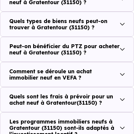
Côté cadre de vie, Gratentour (31150) dispose de 8
neuf à Gratentour (31150) ?
commerces, 6 professions médicales et 4 établissements
scolaires. Des équipements du quotidien qui constituent
Quels types de biens neufs peut-on
autant d'arguments concrets pour habiter ou investir
trouver à Gratentour (31150) ?
dans la commune.
Peut-on bénéficier du PTZ pour acheter
neuf à Gratentour (31150) ?
Combien coûte un logement à Gratentour
(31150) ?
Comment se déroule un achat
immobilier neuf en VEFA ?
C'est souvent la première question. Voici les repères de
prix à connaître pour un achat immobilier à Gratentour
Quels sont les frais à prévoir pour un
(31150) :
achat neuf à Gratentour(31150) ?
Les programmes immobiliers neufs à
Prix
Prix
Prix
Gratentour (31150) sont-ils adaptés à
minimum
moyen
maximum