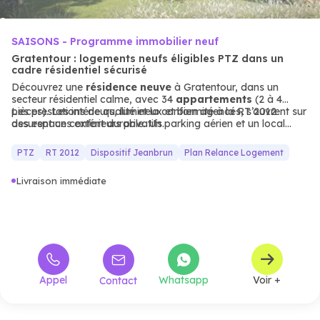
SAISONS - Programme immobilier neuf
Gratentour : logements neufs éligibles PTZ dans un
cadre résidentiel sécurisé
Découvrez une
résidence neuve
à Gratentour, dans un
secteur résidentiel calme, avec 34
appartements
(2 à 4
pièces). Les intérieurs, lumineux et bien agencés, s’ouvrent sur
Les prestations de qualité et la conformité à la RT 2012
des espaces extérieurs privatifs.
assurent un confort durable. Un parking aérien et un local
deux roues ajoutent une touche de praticité à cette résidence,
idéale pour un
investissement immobilier
ou une résidence
PTZ
RT 2012
Dispositif Jeanbrun
Plan Relance Logement
principale, éligible au PTZ. Les
appartements
neufs
de ce
programme allient intimité et modernité : espaces optimisés,
Livraison immédiate
équipements haut de gamme et
cadre résidentiel
paisible.
La localisation, proche des commodités, en fait une adresse
idéale pour les familles et les investisseurs.
Appel
Whatsapp
Voir +
Contact