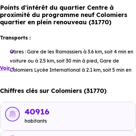
Points d'intérêt du quartier Centre à
proximité du programme neuf Colomiers
quartier en plein renouveau (31770)
Transports :
Gares :
Gare de les Ramassiers
à 3.6 km, soit 4 min en
voiture ou à 2.5 km, soit 30 min à pied
,
Gare de
Voir +
Colomiers Lycée International
à 2.1 km, soit 5 min en
voiture ou à 1.8 km, soit 21 min à pied
,
Gare de
Colomiers
à 1.7 km, soit 3 min en voiture ou à 1.1 km,
Chiffres clés sur Colomiers (31770)
soit 13 min à pied
.
Bus :
Ligne 151 - Ligne L2 - Ligne 150 : Gers
à 358 m,
40916
soit 1 min en voiture ou à 219 m, soit 3 min à pied
,
habitants
Ligne 32 - Ligne L2 : Salle Gascogne
à 566 m, soit 1