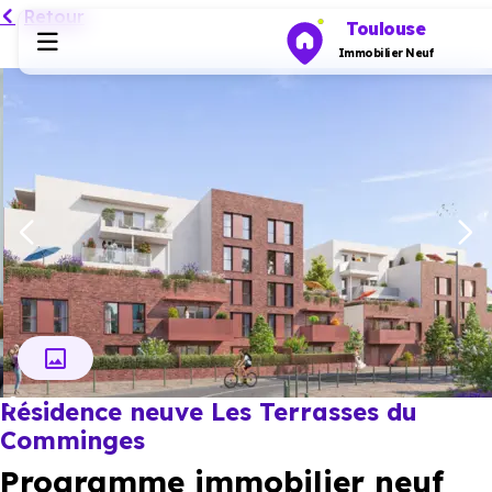
Retour
Toulouse
Immobilier Neuf
Programmes neufs
Habiter
Investir
Actualités
Résidence neuve Les Terrasses du
Ressources
Comminges
Programme immobilier neuf
Financer