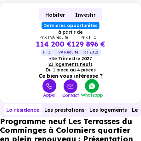
Habiter
Investir
Dernières opportunités
à partir de
Prix TVA réduite
Prix TTC
114 200 €
129 896 €
PTZ
TVA Réduite
RT 2012
4e Trimestre 2027
23 logements neufs
Du 1 pièce au 4 pièces
Ce bien vous intéresse ?
Appel
Whatsapp
Contact
La résidence
Les prestations
Les logements
Le 
Programme neuf Les Terrasses du
Comminges à Colomiers quartier
en plein renouveau : Présentation