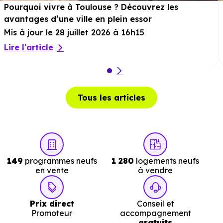
voiture ou à 5.3 km, soit 1h 03 min à pied
.
Pourquoi vivre à Toulouse ? Découvrez les
avantages d’une ville en plein essor
Théâtre :
Théâtre des Grands Enfants
à 3 km, soit 6
Mis à jour le 28 juillet 2026 à 16h15
min en voiture ou à 2.7 km, soit 33 min à pied
.
Lire l'article
Musée :
Musée des Transports et des Communications
à 11.2 km, soit 14 min en voiture ou à 10.7 km, soit 2h
09 min à pied
.
Tous les articles
Restaurant :
Bambou et Saveurs
à 1.7 km, soit 3 min
en voiture ou à 1.7 km, soit 20 min à pied
.
149
programmes neufs
1 280
logements neufs
Services :
en vente
à vendre
Police :
Gendarmerie - Brigade de Cugnaux
à 3.8 km
Prix direct
Conseil et
soit 7 min en voiture ou à 3 km, soit 37 min à pied
.
Promoteur
accompagnement
gratuits