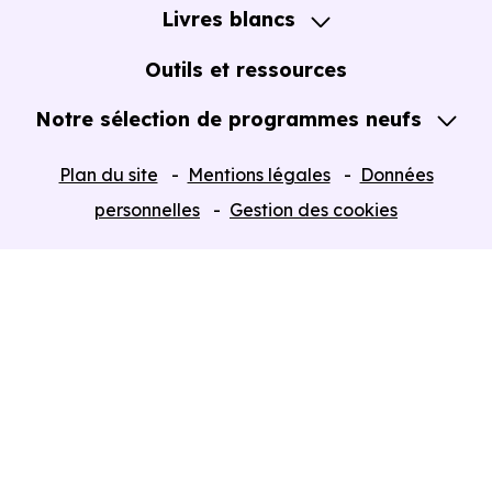
Livres blancs
Notre Expertise
Guide de l'Achat immobilier neuf en VEFA
Outils et ressources
Notre sélection de programmes neufs
Tous nos Programmes neufs
Plan du site
Mentions légales
Données
Programmes neufs Dispositif Jeanbrun
personnelles
Gestion des cookies
Retour