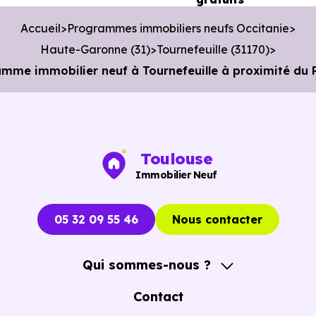
Poste :
La Poste Saint Simon
à 3.1 km, soit 6 min e
voiture ou à 3 km, soit 36 min à pied
.
Accueil
Programmes immobiliers neufs Occitanie
Haute-Garonne (31)
Tournefeuille (31170)
Bibliothèque :
Médiathèque-Quai des arts
à 3.6 km,
me immobilier neuf à Tournefeuille à proximité du P
soit 7 min en voiture ou à 3 km, soit 36 min à pied
.
Toulouse
Immobilier Neuf
05 32 09 55 46
Nous contacter
Qui sommes-nous ?
A propos
Contact
Notre Accompagnement