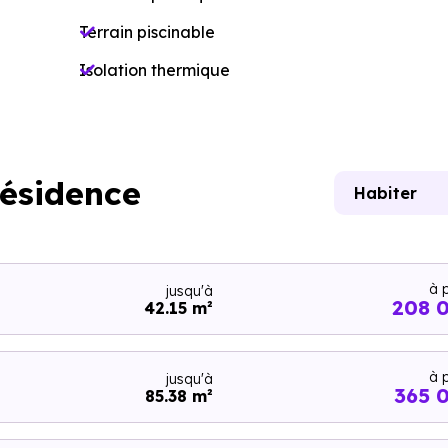
Terrain piscinable
Isolation thermique
résidence
Habiter
à p
jusqu'à
208 
42.15 m²
à p
jusqu'à
365 
85.38 m²