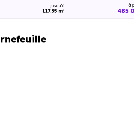
à p
jusqu'à
485 
117.35 m²
rnefeuille