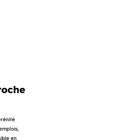
roche
érénité
emplois,
ible en