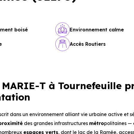
ement boisé
Environnement calme
e
Accès Routiers
MARIE-T à Tournefeuille p
ntation
nscrit dans un environnement alliant vie urbaine active et s
proximité
des grandes infrastructures
métro
politaines — 
e nombreux
espaces verts
, dont le lac de la Ramée, access