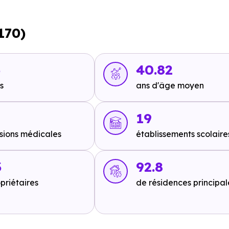
ure ou à 48 m, soit 1 min à pied
,
Ligne 67 : Marquisat
à 604 
170)
it 12 min en voiture ou à 7.4 km, soit 1h 29 min à pied
,
Ligne
2 km, soit 1h 38 min à pied
,
Ligne 1 - Ligne 2 : Purpan
à 11 km
3
40.82
s
ans d'âge moyen
19
sions médicales
établissements scolaire
en voiture ou à 5.9 km, soit 1h 11 min à pied
,
A624 - Sortie 3
d
,
A64 - Francazal Sortie 37
à 8 km, soit 12 min en voiture o
3
92.8
priétaires
de résidences principal