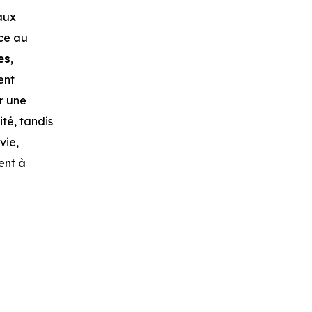
aux
ice au
es
,
ent
r une
té, tandis
vie,
tent à