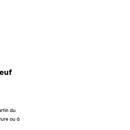
neuf
rtin du
iture ou à