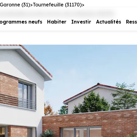
Garonne (31)
Tournefeuille (31170)
nefeuille proche du lac de la Ramée (31170)
rogrammes neufs
Habiter
Investir
Actualités
Res