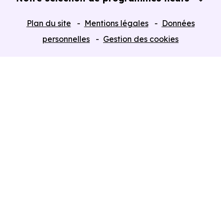
Tous nos Programmes neufs
Plan du site
Mentions légales
Données
Programmes neufs Dispositif Jeanbrun
personnelles
Gestion des cookies
Retour