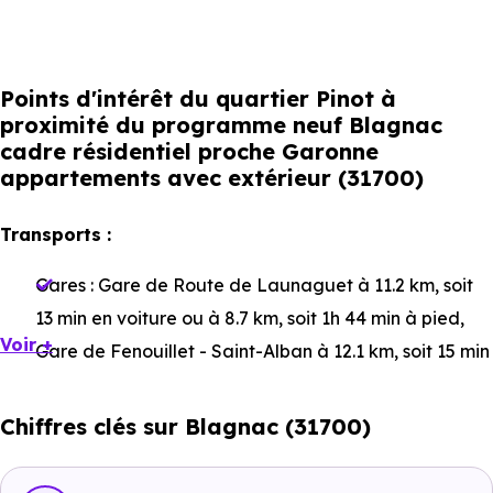
Points d'intérêt du quartier Pinot à
proximité du programme neuf Blagnac
cadre résidentiel proche Garonne
appartements avec extérieur (31700)
Transports :
Gares :
Gare de Route de Launaguet
à 11.2 km, soit
13 min en voiture ou à 8.7 km, soit 1h 44 min à pied
,
Voir +
Gare de Fenouillet - Saint-Alban
à 12.1 km, soit 15 min
en voiture ou à 10.7 km, soit 2h 08 min à pied
,
Gare de
Lacourtensourt
à 13.9 km, soit 16 min en voiture ou à
Chiffres clés sur Blagnac (31700)
9.4 km, soit 1h 52 min à pied
.
Bus :
Ligne 388 - Ligne 70 : Buxtehude
à 253 m, soit 0