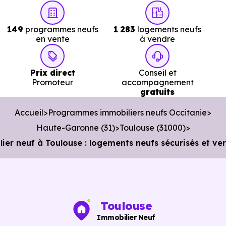
Police :
Commissariat de police de Toulouse - Secteur
149
programmes neufs
1 283
logements neufs
Nord
à 331 m, soit 1 min en voiture ou à 339 m, soit 
en vente
à vendre
min à pied
.
Poste :
La Poste Quartier Lalande
à 1.4 km, soit 2 mi
Prix direct
Conseil et
en voiture ou à 1.4 km, soit 17 min à pied
.
Promoteur
accompagnement
gratuits
Bibliothèque :
Bibliothèque Minimes
à 2 km, soit 4 mi
Accueil
Programmes immobiliers neufs Occitanie
en voiture ou à 1.9 km, soit 23 min à pied
.
Haute-Garonne (31)
Toulouse (31000)
 neuf à Toulouse : logements neufs sécurisés et v
Toulouse
Immobilier Neuf