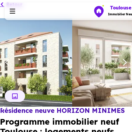
Retour
Toulouse
Immobilier Neu
Programmes neufs
Habiter
Investir
Actualités
Résidence neuve HORIZON MINIMES
Ressources
Programme immobilier neuf
Financer
Toulouse : logements neufs