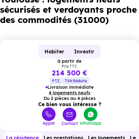
sécurisés et verdoyants proche
des commodités (31000)
Habiter
Investir
à partir de
Prix TTC
214 500 €
PTZ
TVA Réduite
Livraison immédiate
4 logements neufs
Du 2 pièces au 4 pièces
Ce bien vous intéresse ?
Appel
Whatsapp
Contact
La résidence
Les prestations
Les logements
Le 