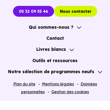
05 32 09 55 46
Nous contacter
Qui sommes-nous ?
A propos
Contact
Notre Accompagnement
Livres blancs
Notre Expertise
Guide de l'Achat immobilier neuf en VEFA
Outils et ressources
Notre sélection de programmes neufs
Tous nos Programmes neufs
Plan du site
Mentions légales
Données
Programmes neufs Dispositif Jeanbrun
personnelles
Gestion des cookies