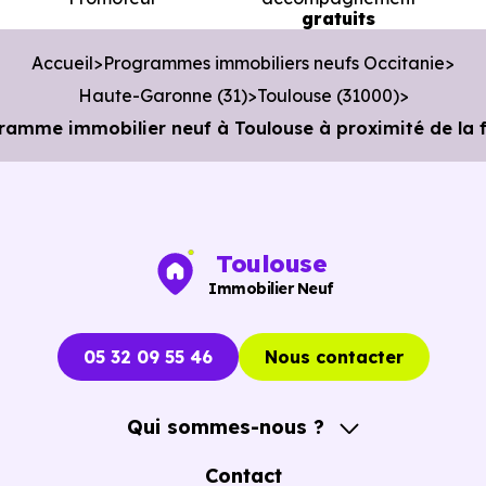
gratuits
km, soit 5 min en voiture ou à 2.7 km, soit 32 min à
pied
.
Accueil
Programmes immobiliers neufs Occitanie
Poste :
Agence Postale St Martin du Touch
à 1.9 km
Haute-Garonne (31)
Toulouse (31000)
soit 3 min en voiture ou à 1.8 km, soit 21 min à pied
.
ramme immobilier neuf à Toulouse à proximité de la f
Bibliothèque :
Médiathèque municipale de
Tournefeuille
à 3.1 km, soit 7 min en voiture ou à 3.
km, soit 37 min à pied
.
Toulouse
Immobilier Neuf
05 32 09 55 46
Nous contacter
Qui sommes-nous ?
A propos
Contact