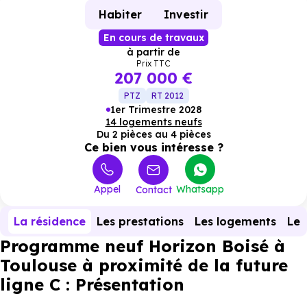
Habiter
Investir
En cours de travaux
à partir de
Prix TTC
207 000 €
PTZ
RT 2012
1er Trimestre 2028
14 logements neufs
Du 2 pièces au 4 pièces
Ce bien vous intéresse ?
Appel
Whatsapp
Contact
La résidence
Les prestations
Les logements
Le 
Programme neuf Horizon Boisé à
Toulouse à proximité de la future
ligne C : Présentation