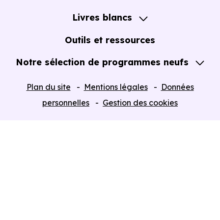
Notre Accompagnement
Livres blancs
Notre Expertise
Guide de l'Achat immobilier neuf en VEFA
Outils et ressources
Notre sélection de programmes neufs
Tous nos Programmes neufs
Plan du site
Mentions légales
Données
Programmes neufs Dispositif Jeanbrun
personnelles
Gestion des cookies
Retour