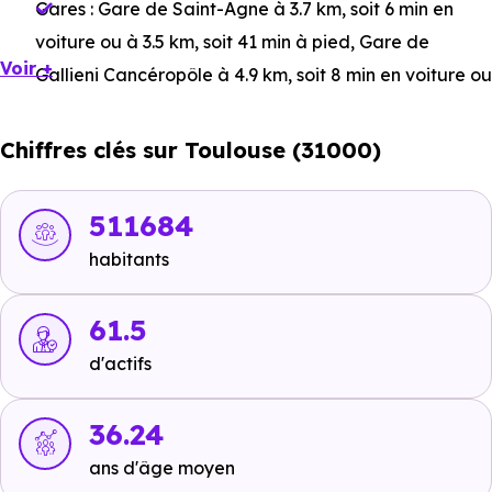
Gares :
Gare de Saint-Agne
à 3.7 km, soit 6 min en
voiture ou à 3.5 km, soit 41 min à pied
,
Gare de
Voir +
Gallieni Cancéropôle
à 4.9 km, soit 8 min en voiture ou
à 6 km, soit 1h 11 min à pied
,
Gare de Montaudran
à 7
km, soit 11 min en voiture ou à 4.4 km, soit 53 min à
Chiffres clés sur Toulouse (31000)
pied
.
Bus :
Ligne 115 : Dasque
à 46 m, soit 0 min en voiture
511684
ou à 46 m, soit 1 min à pied
,
Ligne 54 : Hôpital Larrey
habitants
à 508 m, soit 2 min en voiture ou à 491 m, soit 6 min à
pied
.
61.5
Tramway :
Ligne 1 - Ligne 2 : Croix de Pierre
à 5.2 km,
d'actifs
soit 9 min en voiture ou à 4.9 km, soit 59 min à pied
,
Ligne 1 - Ligne 2 : Île du Ramier
à 5.4 km, soit 10 min
36.24
en voiture ou à 5.1 km, soit 1h 01 min à pied
,
Ligne 1 -
ans d'âge moyen
Ligne 2 : Avenue de Muret-Marcel Cavaillé
à 5.6 km,