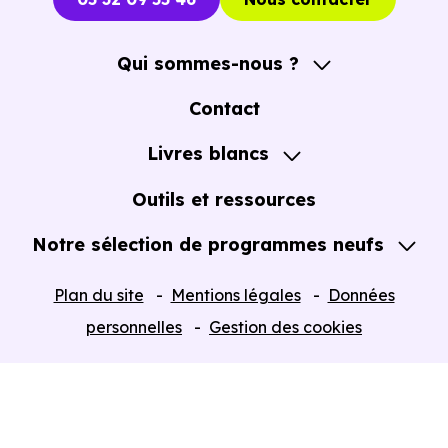
Qui sommes-nous ?
A propos
Contact
Notre Accompagnement
Livres blancs
Notre Expertise
Guide de l'Achat immobilier neuf en VEFA
Outils et ressources
Notre sélection de programmes neufs
Tous nos Programmes neufs
Plan du site
Mentions légales
Données
Programmes neufs Dispositif Jeanbrun
personnelles
Gestion des cookies
Retour