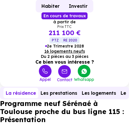
Habiter
Investir
En cours de travaux
à partir de
Prix TTC
211 100 €
PTZ
RE 2020
2e Trimestre 2028
16 logements neufs
Du 2 pièces au 3 pièces
Ce bien vous intéresse ?
Appel
Whatsapp
Contact
La résidence
Les prestations
Les logements
Le 
Programme neuf Sérénaé à
Toulouse proche du bus ligne 115 :
Présentation