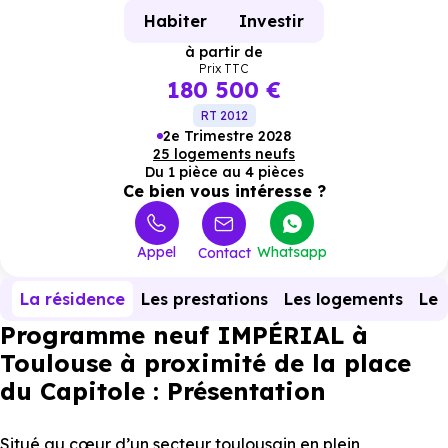
Habiter
Investir
à partir de
Prix TTC
180 500 €
RT 2012
2e Trimestre 2028
25 logements neufs
Du 1 pièce au 4 pièces
Ce bien vous intéresse ?
Appel
Whatsapp
Contact
La résidence
Les prestations
Les logements
Le 
Programme neuf IMPÉRIAL à
Toulouse à proximité de la place
du Capitole : Présentation
Situé au cœur d’un secteur toulousain en plein