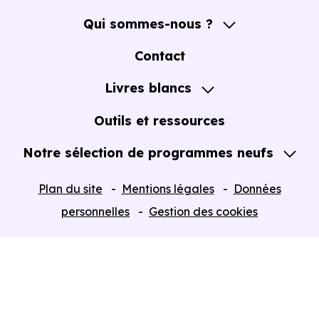
Qui sommes-nous ?
A propos
Contact
Notre Accompagnement
Livres blancs
Notre Expertise
Guide de l'Achat immobilier neuf en VEFA
Outils et ressources
Notre sélection de programmes neufs
Tous nos Programmes neufs
Plan du site
Mentions légales
Données
Programmes neufs Dispositif Jeanbrun
personnelles
Gestion des cookies
Retour