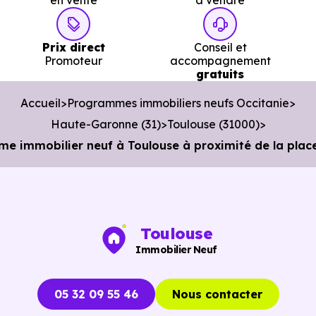
en vente
à vendre
Centre
à 1.7 km, soit 4 min en voiture ou à 1.6 km, soi
20 min à pied
.
Prix direct
Conseil et
Poste :
La Poste Roquelaine
à 318 m, soit 1 min e
Promoteur
accompagnement
gratuits
voiture ou à 322 m, soit 4 min à pied
.
Accueil
Programmes immobiliers neufs Occitanie
Bibliothèque :
Bibliothèque Bonnefoy
à 302 m, soit 0
Haute-Garonne (31)
Toulouse (31000)
min en voiture ou à 312 m, soit 4 min à pied
.
e immobilier neuf à Toulouse à proximité de la place
Toulouse
Immobilier Neuf
05 32 09 55 46
Nous contacter