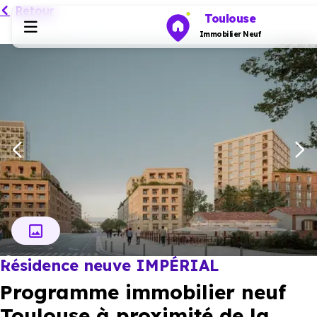
Retour
Toulouse
Immobilier Neuf
Programmes neufs
Habiter
Investir
Actualités
Résidence neuve IMPÉRIAL
Ressources
Programme immobilier neuf
Financer
Toulouse à proximité de la