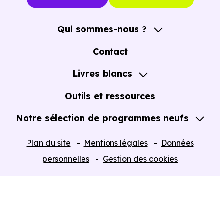
Qui sommes-nous ?
A propos
Contact
Notre Accompagnement
Livres blancs
Notre Expertise
Guide de l'Achat immobilier neuf en VEFA
Outils et ressources
Notre sélection de programmes neufs
Tous nos Programmes neufs
Plan du site
Mentions légales
Données
Programmes neufs Dispositif Jeanbrun
personnelles
Gestion des cookies
Retour