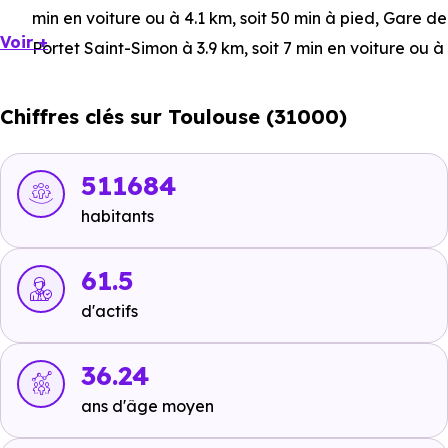
min en voiture ou à 4.1 km, soit 50 min à pied
,
Gare de
Voir +
Portet Saint-Simon
à 3.9 km, soit 7 min en voiture ou à
3.9 km, soit 46 min à pied
,
Gare de Lardenne
à 7 km,
soit 12 min en voiture ou à 6.4 km, soit 1h 16 min à
Chiffres clés sur Toulouse (31000)
pied
.
Bus :
Ligne 53 - Ligne 58 : Tibaous
à 490 m, soit 1 min
511684
en voiture ou à 510 m, soit 6 min à pied
,
Ligne 53 -
habitants
Ligne 58 : Carovis
à 699 m, soit 2 min en voiture ou à
699 m, soit 8 min à pied
.
61.5
Tramway :
Ligne 1 - Ligne 2 : Croix de Pierre
à 5.7 km,
d'actifs
soit 9 min en voiture ou à 5.5 km, soit 1h 06 min à pied
,
Ligne 1 - Ligne 2 : Déodat de Séverac
à 6.4 km, soit 11
36.24
min en voiture ou à 5.6 km, soit 1h 07 min à pied
,
Ligne
ans d'âge moyen
1 - Ligne 2 : Hippodrome
à 6.8 km, soit 12 min en