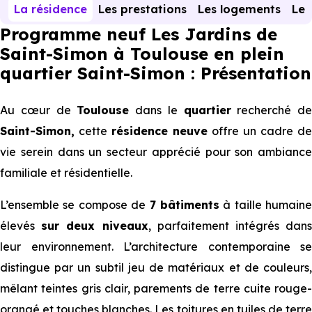
La résidence
Les prestations
Les logements
Le 
Programme neuf Les Jardins de
Saint-Simon à Toulouse en plein
quartier Saint-Simon : Présentation
Au cœur de
Toulouse
dans le
quartier
recherché de
Saint-Simon,
cette
résidence neuve
offre un cadre de
vie serein dans un secteur apprécié pour son ambiance
familiale et résidentielle.
L’ensemble se compose de
7 bâtiments
à taille humaine
élevés
sur deux niveaux
, parfaitement intégrés dan
leur environnement. L’architecture contemporaine se
distingue par un subtil jeu de matériaux et de couleurs,
mêlant teintes gris clair, parements de terre cuite rouge-
orangé et touches blanches. Les toitures en tuiles de terre