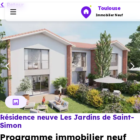
Retour
Toulouse
Immobilier Neuf
Programmes neufs
Habiter
Investir
Actualités
Résidence neuve Les Jardins de Saint-
Ressources
Simon
Programme immobilier neuf
Financer