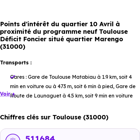
Points d'intérêt du quartier 10 Avril à
proximité du programme neuf Toulouse
Déficit Foncier situé quartier Marengo
(31000)
Transports :
Gares :
Gare de Toulouse Matabiau
à 1.9 km, soit 4
min en voiture ou à 473 m, soit 6 min à pied
,
Gare de
Voir +
Route de Launaguet
à 4.5 km, soit 9 min en voiture
ou à 3.7 km, soit 44 min à pied
,
Gare de Saint-Agne
à
4.8 km, soit 9 min en voiture ou à 3.9 km, soit 48 min à
Chiffres clés sur Toulouse (31000)
pied
.
Bus :
Ligne CIMTR - Ligne L9 - Ligne L14 : Marengo-
511684