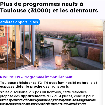
Collège :
Plus de programmes neufs à
Collège Sainte-Marie des Ursulines
à 441 m, soit 1
Toulouse (31000) et les alentours
min en voiture ou à 372 m, soit 4 min à pied
.
ernières opportunités
Lycée :
Section d'enseignement général et
technologique du Lp Gabriel Péri
à 1.2 km, soit 4
min en voiture ou à 750 m, soit 9 min à pied
.
Supérieur :
Ecole technique privée Grand sud formation
tourisme
à 1.4 km, soit 4 min en voiture ou à 538
m, soit 6 min à pied
.
RIVERVIEW - Programme immobilier neuf
Toulouse : Résidence T2–T4 avec luminosité naturelle et
espaces détente proche des transports
Située à Toulouse, à 2 pas du tramway, cette résidence
propose des
appartements
du 2 au 4 pièces, conçus pour
Commerces :
offrir un cadre de vie moderne et confortable. Les logements,
Les espaces extérieurs (balcons, jardins, toits-terrasses avec
lumineux et bien agencés, bénéficient d’une exposition
jacuzzi) deviennent des lieux de détente privilégiés. Les