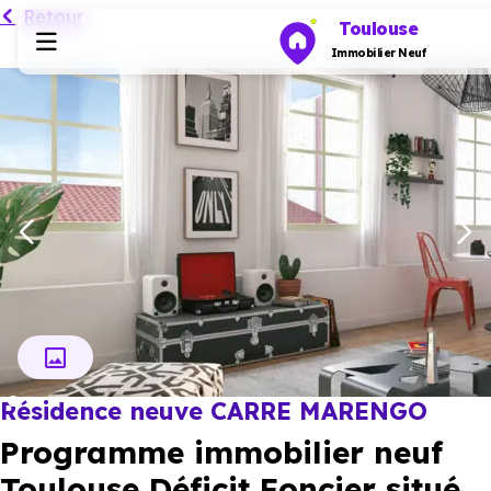
Retour
Toulouse
Immobilier Neuf
Programmes neufs
Habiter
Investir
Actualités
Résidence neuve CARRE MARENGO
Ressources
Programme immobilier neuf
Financer
Toulouse Déficit Foncier situé