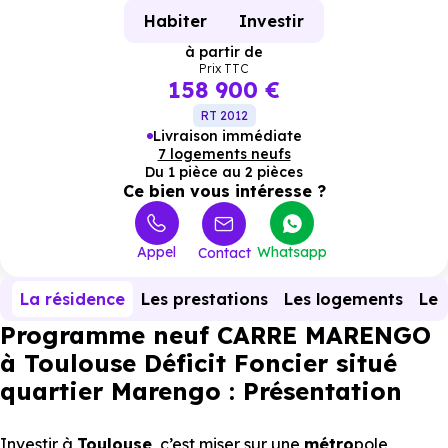
Habiter
Investir
à partir de
Prix TTC
158 900 €
RT 2012
Livraison immédiate
7 logements neufs
Du 1 pièce au 2 pièces
Ce bien vous intéresse ?
Appel
Whatsapp
Contact
La résidence
Les prestations
Les logements
Le 
Programme neuf CARRE MARENGO
à Toulouse Déficit Foncier situé
quartier Marengo : Présentation
Investir à
Toulouse
, c’est miser sur une
métro
pole