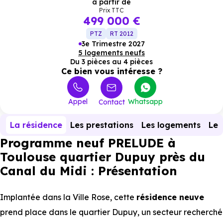
à partir de
Prix TTC
499 000 €
PTZ
RT 2012
3e Trimestre 2027
5 logements neufs
Du 3 pièces au 4 pièces
Ce bien vous intéresse ?
Appel
Whatsapp
Contact
La résidence
Les prestations
Les logements
Le 
Programme neuf PRELUDE à
Toulouse quartier Dupuy près du
Canal du Midi : Présentation
Implantée dans la Ville Rose, cette
résidence neuve
prend place dans le quartier Dupuy, un secteur recherché