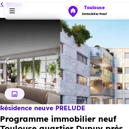
Retour
Toulouse
Immobilier Neuf
Programmes neufs
Habiter
Investir
Actualités
Résidence neuve PRELUDE
Ressources
Programme immobilier neuf
Financer
Toulouse quartier Dupuy près