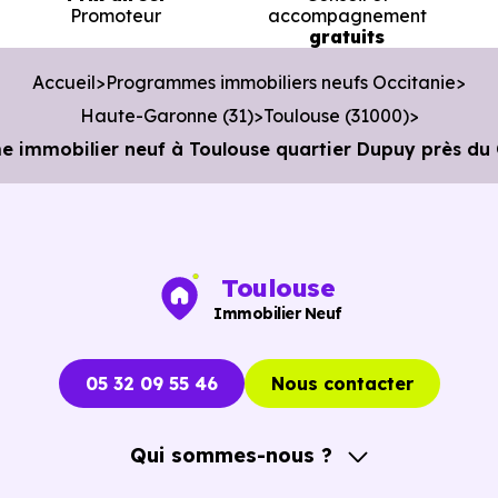
Promoteur
accompagnement
Bibliothèque :
Bibliothèque Duranti
à 1.6 km, soit 4 mi
gratuits
en voiture ou à 803 m, soit 10 min à pied
.
Accueil
Programmes immobiliers neufs Occitanie
Haute-Garonne (31)
Toulouse (31000)
immobilier neuf à Toulouse quartier Dupuy près du 
Toulouse
Immobilier Neuf
05 32 09 55 46
Nous contacter
Qui sommes-nous ?
A propos