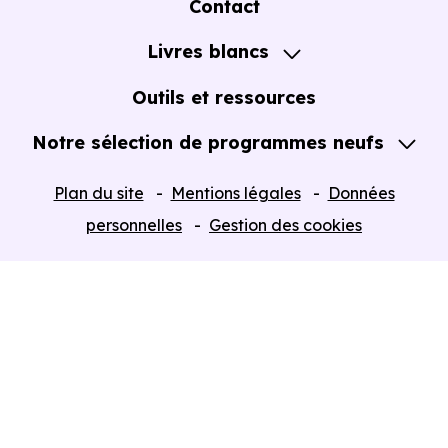
Contact
Notre Accompagnement
Livres blancs
Notre Expertise
Guide de l'Achat immobilier neuf en VEFA
Outils et ressources
Notre sélection de programmes neufs
Tous nos Programmes neufs
Plan du site
Mentions légales
Données
Programmes neufs Dispositif Jeanbrun
personnelles
Gestion des cookies
Retour