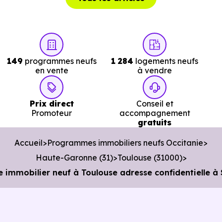
soit 31 min à pied
.
Poste :
La Poste les Carmes
à 1.5 km, soit 3 min en
voiture ou à 1.4 km, soit 17 min à pied
.
Bibliothèque :
Bibliothèque Fabre
à 2 km, soit 6 min e
149
programmes neufs
1 284
logements neufs
voiture ou à 1.5 km, soit 17 min à pied
.
en vente
à vendre
Prix direct
Conseil et
Promoteur
accompagnement
gratuits
Accueil
Programmes immobiliers neufs Occitanie
Haute-Garonne (31)
Toulouse (31000)
 immobilier neuf à Toulouse adresse confidentielle à 