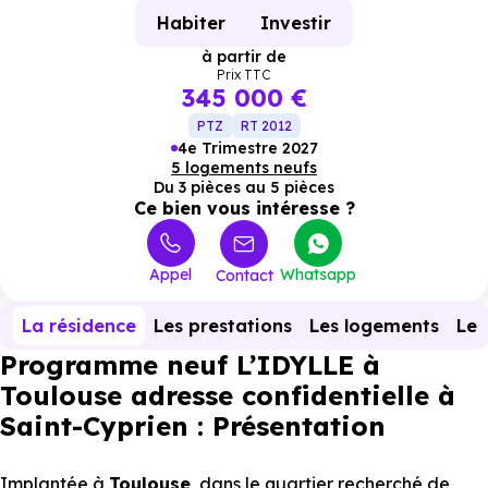
Habiter
Investir
à partir de
Prix TTC
345 000 €
PTZ
RT 2012
4e Trimestre 2027
5 logements neufs
Du 3 pièces au 5 pièces
Ce bien vous intéresse ?
Appel
Whatsapp
Contact
La résidence
Les prestations
Les logements
Le 
Programme neuf L’IDYLLE à
Toulouse adresse confidentielle à
Saint-Cyprien : Présentation
Implantée à
Toulouse
, dans le quartier recherché de