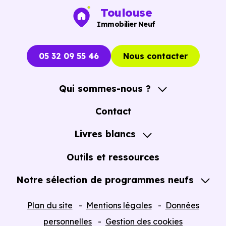
Toulouse
Immobilier Neuf
05 32 09 55 46
Nous contacter
Qui sommes-nous ?
A propos
Contact
Notre Accompagnement
Livres blancs
Notre Expertise
Guide de l'Achat immobilier neuf en VEFA
Outils et ressources
Notre sélection de programmes neufs
Tous nos Programmes neufs
Plan du site
Mentions légales
Données
Programmes neufs Dispositif Jeanbrun
personnelles
Gestion des cookies