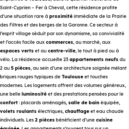
Saint-Cyprien – Fer à Cheval, cette résidence profite
d’une situation rare à
proximité
immédiate de la Prairie
des Filtres et des berges de la Garonne. Ce secteur à
l’esprit village séduit par son dynamisme, sa convivialité
et l’accès facile aux
commerces
, au marché, aux
espaces verts
et au
centre-ville
, le tout à pied ou à
vélo. La résidence accueille 23
appartements neufs
du
2 au
5 pièces
, au sein d’une architecture soignée mêlant
briques rouges typiques de
Toulouse
et touches
modernes. Les logements offrent des volumes généreux,
une belle
luminosité
et des prestations pensées pour le
confort
: placards aménagés,
salle de bain
équipée,
volets roulants
électriques,
chauffage
et eau chaude
individuels. Les
2 pièces
bénéficient d’une
cuisine
équipée
. Les appartements s’ouvrent tous sur un