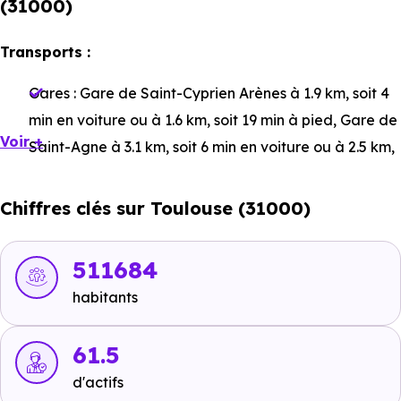
(31000)
Transports :
Gares :
Gare de Saint-Cyprien Arènes
à 1.9 km, soit 4
min en voiture ou à 1.6 km, soit 19 min à pied
,
Gare de
Voir +
Saint-Agne
à 3.1 km, soit 6 min en voiture ou à 2.5 km,
soit 30 min à pied
,
Gare de Toulouse Matabiau
à 4.6
km, soit 8 min en voiture ou à 3 km, soit 36 min à pied
.
Chiffres clés sur Toulouse (31000)
Bus :
Ligne 13 - Ligne 66 : Fer à Cheval
à 349 m, soit 1
min en voiture ou à 83 m, soit 1 min à pied
.
511684
Tramway :
Ligne 1 - Ligne 2 : Fer à Cheval
à 216 m,
habitants
soit 0 min en voiture ou à 199 m, soit 2 min à pied
,
Ligne 1 - Ligne 2 : Avenue de Muret-Marcel Cavaillé
61.5
à
1.7 km, soit 4 min en voiture ou à 558 m, soit 7 min à
d'actifs