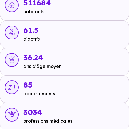
ou à 265 m, soit 3 min à pied
,
Ligne 13 : Sainte-Lucie
à
511684
437 m, soit 1 min en voiture ou à 437 m, soit 5 min à
habitants
pied
,
Ligne 13 : Delpy
à 520 m, soit 1 min en voiture ou
à 520 m, soit 6 min à pied
.
61.5
Tramway :
Ligne 1 - Ligne 2 : Fer à Cheval
à 806 m,
d'actifs
soit 2 min en voiture ou à 779 m, soit 9 min à pied
,
Ligne 1 - Ligne 2 : Avenue de Muret-Marcel Cavaillé
à
36.24
2.3 km, soit 5 min en voiture ou à 961 m, soit 12 min à
ans d'âge moyen
pied
,
Ligne 1 - Ligne 2 : Déodat de Séverac
à 1 km,
soit 2 min en voiture ou à 1 km, soit 12 min à pied
.
85
Métro :
non disponible
.
appartements
RER :
non disponible
.
3034
Autoroutes :
A620 - Sortie 30
à 6 km, soit 7 min en
professions médicales
voiture ou à 2.7 km, soit 33 min à pied
,
A620 - Sortie 27