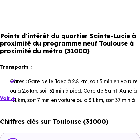
Points d'intérêt du quartier Sainte-Lucie à
proximité du programme neuf Toulouse à
proximité du métro (31000)
Transports :
Gares :
Gare de le Toec
à 2.8 km, soit 5 min en voiture
ou à 2.6 km, soit 31 min à pied
,
Gare de Saint-Agne
à
Voir +
4.1 km, soit 7 min en voiture ou à 3.1 km, soit 37 min à
pied
,
Gare de Saint-Cyprien Arènes
à 1.2 km, soit 3
min en voiture ou à 1 km, soit 12 min à pied
.
Chiffres clés sur Toulouse (31000)
Bus :
Ligne 13 : Cugnaux
à 663 m, soit 2 min en voiture