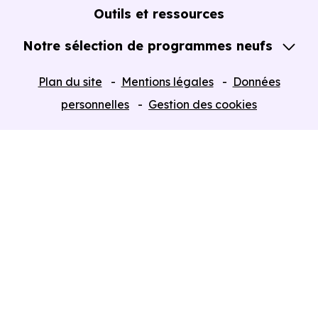
Guide de l'Achat immobilier neuf en VEFA
Outils et ressources
Notre sélection de programmes neufs
Tous nos Programmes neufs
Plan du site
Mentions légales
Données
Programmes neufs Dispositif Jeanbrun
personnelles
Gestion des cookies
Retour