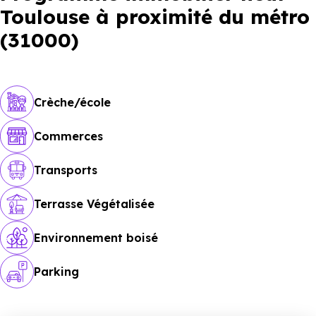
Toulouse à proximité du métro
(31000)
Crèche/école
Commerces
Transports
Terrasse Végétalisée
Environnement boisé
Parking