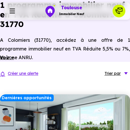
1 programme immobilier neuf
Toulouse
en TVA Réduite à Colomiers
Immobilier Neuf
31770
Programmes neufs
A Colomiers (31770), accédez à une offre de 1
programme immobilier neuf en TVA Réduite 5,5% ou 7%,
Habiter
en zone ANRU.
Voir +
Investir
Créer une alerte
Trier
par
Actualités
Dernières opportunités
Ressources
Financer