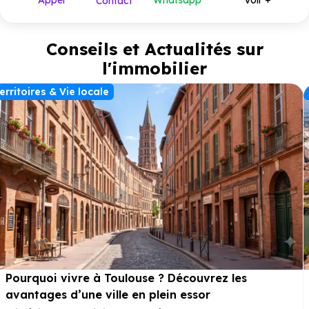
Appel
Whatsapp
Voir +
Contact
335 318 €
T4
4
à partir de
quotidien, la résidence dispose d’un
parking
privatif en sous-
sol et de locaux à vélos, facilitant les déplacements et le
stationnement.
Conseils et Actualités sur
l'immobilier
erritoires & Vie locale
Pourquoi vivre à Toulouse ? Découvrez les
avantages d’une ville en plein essor