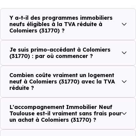
La différence entre une
TVA à 20 % et une TVA à 5,5 
/ 7 % sur un logement neuf à
Colomiers (31770),
ce n'es
Y a-t-il des programmes immobiliers
pas un détail comptable. C'est une économie réelle,
neufs éligibles à la TVA réduite à
Colomiers (31770) ?
immédiate, sur le prix que vous payez.
Je suis primo-accédant à Colomiers
Prix HT du
Économie réalisée grâce à la
(31770) : par où commencer ?
logement
TVA à 5,5 %
Combien coûte vraiment un logement
150 000 €
~ 21 750 €
neuf à Colomiers (31770) avec la TVA
réduite ?
180 000 €
~ 26 100 €
L'accompagnement Immobilier Neuf
220 000 €
~ 31 900 €
Toulouse est-il vraiment sans frais pour
un achat à Colomiers (31770) ?
250 000 €
~ 36 250 €