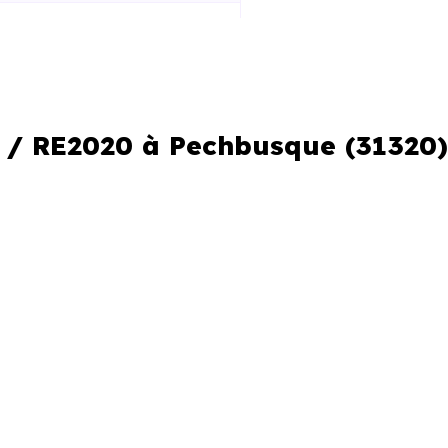
 la construction
iques améliorées
al réduit
2 / RE2020 à Pechbusque (31320)
le locale
me. C’est aussi comprendre les
neufs ne se valent pas, et les
 performance et de conception.
er Neuf Toulouse
connaissent
à comparer les programmes et à