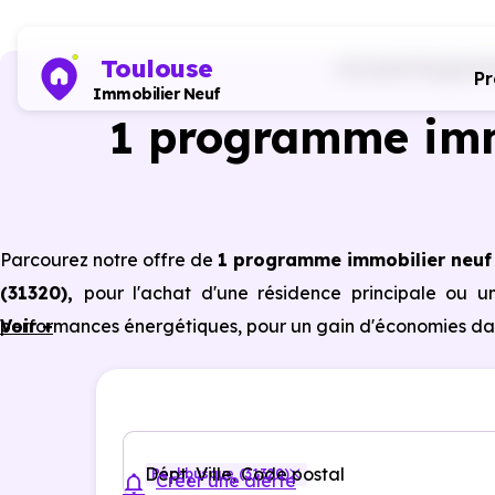
Toulouse
Accueil
Programm
P
Immobilier Neuf
1 programme imm
Parcourez notre offre de
1 programme immobilier neuf
(31320)
,
pour l'achat d'une résidence principale ou u
performances énergétiques, pour un gain d'économies dan
Voir +
Dépt, Ville, Code postal
Pechbusque (31320)
Créer une alerte