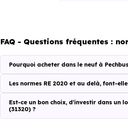
RE2025 et RE2031
FAQ - Questions fréquentes : n
Pourquoi acheter dans le neuf à Pechbu
Un projet immobili
Acheter un bien immobilier à
P
Les normes RE 2020 et au delà, font-elle
quartiers, les dynamiques loc
différences entre les program
Est-ce un bon choix, d'investir dans un
(31320) ?
C’est pour cela que l’accompa
Pechbusque (31320)
et ses s