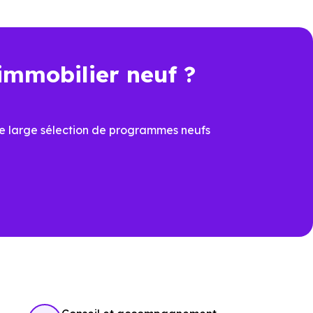
e résidence principale ou d’un
immobilier neuf ?
n plus déterminant, acheter un
e large sélection de programmes neufs
véritable avantage.
 de sécuriser la valeur du bien
rs, cette dimension devient un