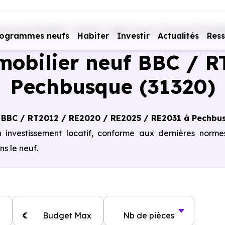
es neufs RE2020 - RT2012 - BBC
Haute-Garonne (31)
Pe
rogrammes neufs
Habiter
Investir
Actualités
Res
obilier neuf BBC / R
Pechbusque (31320)
 BBC / RT2012 / RE2020 / RE2025 / RE2031 à Pechbu
n investissement locatif, conforme aux dernières norm
s le neuf.
€
Budget Max
Nb de pièces