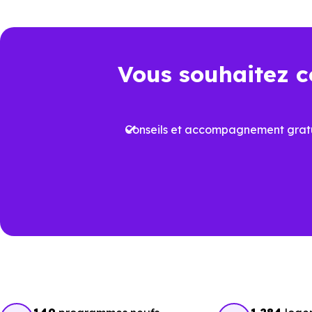
identifier les biens qui corr
investissement.
Vous souhaitez c
Un choix pertinen
Dans un marché immobilier où 
Conseils et accompagnement gratu
logement neuf conforme à la
R
Cela permet non seulement de b
dans le temps. À
Pechbusque
élément clé de différenciation.
Voir tous nos
programmes im