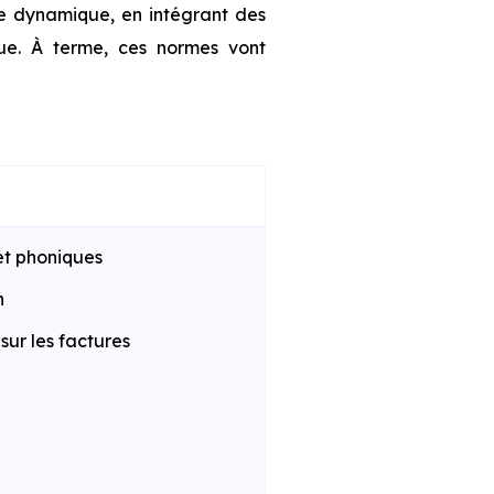
te dynamique, en intégrant des
que. À terme, ces normes vont
et phoniques
n
ur les factures