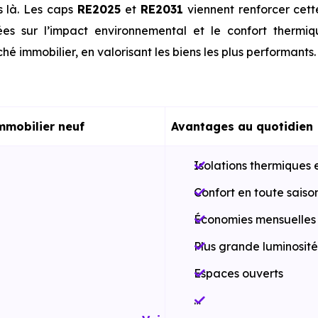
s là. Les caps
RE2025
et
RE2031
viennent renforcer cet
es sur l’impact environnemental et le confort thermi
hé immobilier, en valorisant les biens les plus performants.
mmobilier neuf
Avantages au quotidien
Isolations thermiques 
Confort en toute saiso
Économies mensuelles s
Plus grande luminosité
Espaces ouverts
…