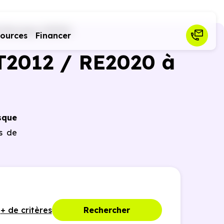
chbusque (31320)
sources
Financer
T2012 / RE2020 à
sque
es de
+ de critères
Rechercher