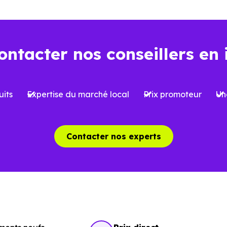
espondent réellement à votre projet, qu’il s’agisse d’un
ontacter nos conseillers en 
t aujourd’hui… et demain
la performance énergétique devient un critère de plus e
its
Expertise du marché local
Prix promoteur
Un
E2020,
et anticipant les évolutions futures, constitue un 
énéficier d’un meilleur confort au quotidien, mais aussi
Contacter nos experts
 (31320),
où l’attractivité peut varier selon les secteu
mobiliers neufs à Pechbusque (31320)