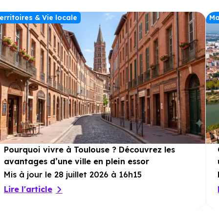
pleinement de l’environnement verdoyant,
entre moments partagés et instants de
erritoires & Vie locale
Ma
calme. Pour accompagner votre
emménagement, les logements disposent
d’une salle de bain équipée et de
rangements intégrés, pensés pour
optimiser l’espace. Enfin, la résidence met à
disposition un parking privatif et un
local à
vélos
, complétant un ensemble résidentiel
fonctionnel et harmonieux, à deux pas de
Toulouse.
Pourquoi vivre à Toulouse ? Découvrez les
avantages d’une ville en plein essor
Mis à jour le 28 juillet 2026 à 16h15
Lire l'article