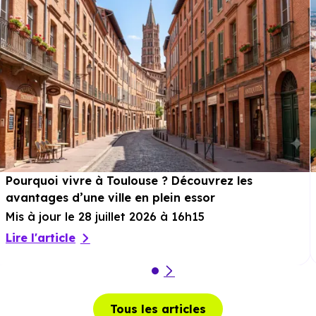
Loisirs :
Parcs :
Parc de la Paderne
à 1.8 km, soit 4 min en
voiture ou à 1.3 km, soit 17 min à pied
.
Sport :
Complexe Labitrie
à 245 m, soit 1 min en
voiture ou à 259 m, soit 3 min à pied
.
Cinéma :
Utopia 1
à 2.1 km, soit 4 min en voiture ou à
1.8 km, soit 22 min à pied
.
Pourquoi vivre à Toulouse ? Découvrez les
avantages d’une ville en plein essor
Théâtre :
Théâtre du Visiteur
à 1.7 km, soit 3 min en
Mis à jour le 28 juillet 2026 à 16h15
voiture ou à 1.5 km, soit 18 min à pied
.
Lire l'article
Musée :
Les Abattoirs, Musée d'Art Moderne et
Contemporain
à 11.6 km, soit 14 min en voiture ou à
9.3 km, soit 1h 52 min à pied
.
Tous les articles