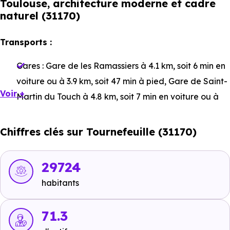
Toulouse, architecture moderne et cadre
naturel (31170)
Transports :
Gares :
Gare de les Ramassiers
à 4.1 km, soit 6 min en
voiture ou à 3.9 km, soit 47 min à pied
,
Gare de Saint-
Voir +
Martin du Touch
à 4.8 km, soit 7 min en voiture ou à
4.8 km, soit 57 min à pied
,
Gare de Colomiers
à 5.3 km,
soit 8 min en voiture ou à 3.8 km, soit 45 min à pied
.
Chiffres clés sur Tournefeuille (31170)
Bus :
Ligne 48 - Ligne 63 : Général Leclerc
à 119 m,
soit 0 min en voiture ou à 110 m, soit 1 min à pied
,
29724
Ligne 48 - Ligne 63 - Ligne L3 : Collège Labitrie
à 236
habitants
m, soit 1 min en voiture ou à 189 m, soit 2 min à pied
.
Tramway :
71.3
Ligne 1 - Ligne 2 : Arènes Romaines
à 9.1
km, soit 11 min en voiture ou à 8.1 km, soit 1h 36 min à